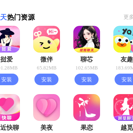
天
热门资源
更
挝爱
微伴
聊芯
友趣
01.28MB
65.82MB
102.65MB
183.69
安装
安装
安装
安装
附近快聊
美夜
果恋
越觅