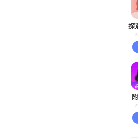
探
7
7