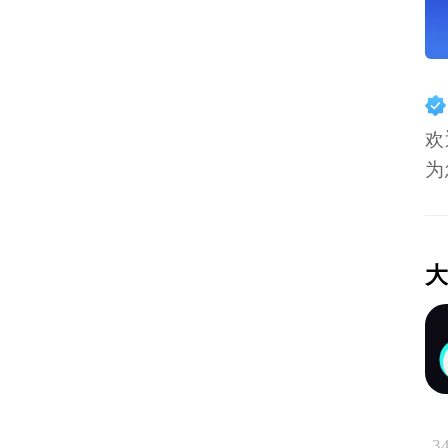
欢
为
大
3