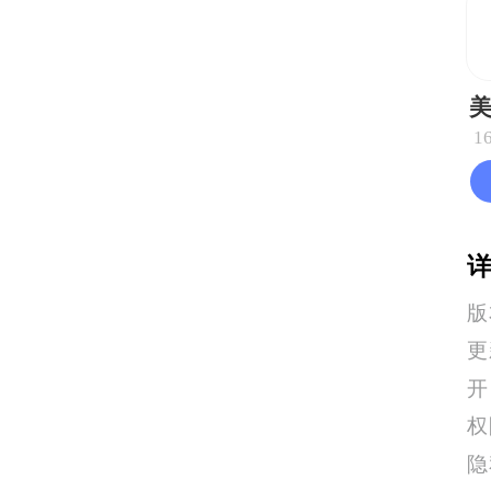
1
版
更
权
隐