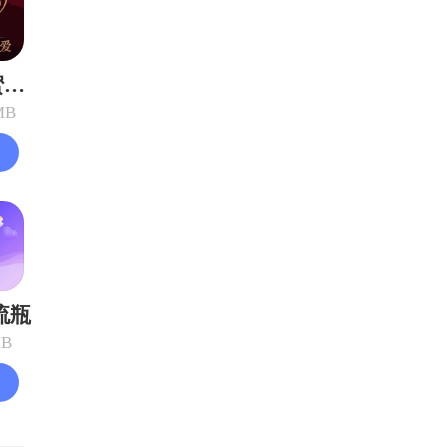
中年甜蜜悄悄爱
MB
流瓶
MB