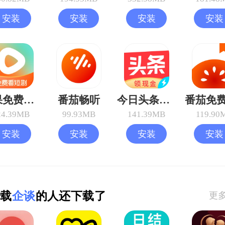
安装
安装
安装
安装
红果免费短剧
番茄畅听
今日头条极速版
24.39MB
99.93MB
141.39MB
119.90
安装
安装
安装
安装
载
企谈
的人还下载了
更