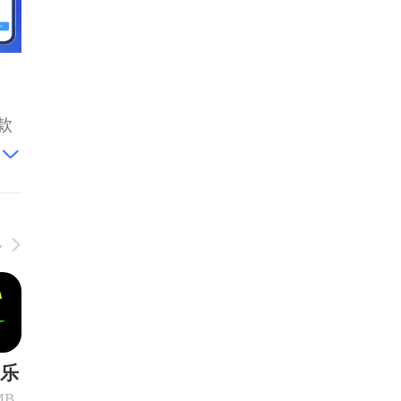
多
乐
MB