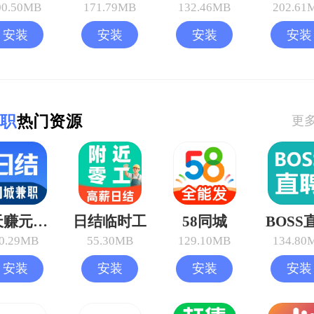
00.50MB
171.79MB
132.46MB
202.61
安装
安装
安装
安装
职
热门资源
更
每天赚元兼职
日结临时工
58同城
BOSS
0.29MB
55.30MB
129.10MB
134.80
安装
安装
安装
安装