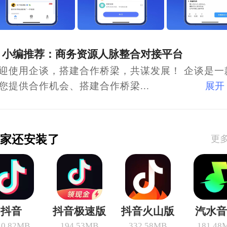
小编推荐：商务资源人脉整合对接平台
迎使用企谈，搭建合作桥梁，共谋发展！ 企谈是一款
您提供合作机会、搭建合作桥梁...
展开
家还安装了
更
抖音
抖音极速版
抖音火山版
汽水音
40.82MB
194.53MB
332.58MB
181.48