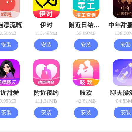
遇漂流瓶
伊对
附近日结临时工
8.50MB
113.49MB
55.89MB
139.50
安装
安装
安装
安装
附近甜爱
附近夜约
吱欢
聊天漂
9.95MB
111.31MB
42.81MB
84.53
安装
安装
安装
安装