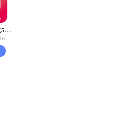
前程无忧51Job
MB