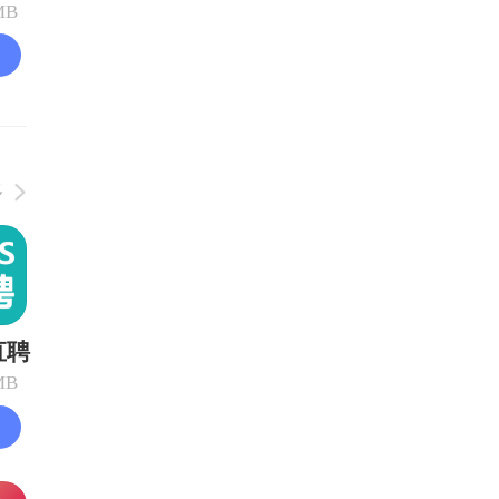
MB
多
直聘
MB