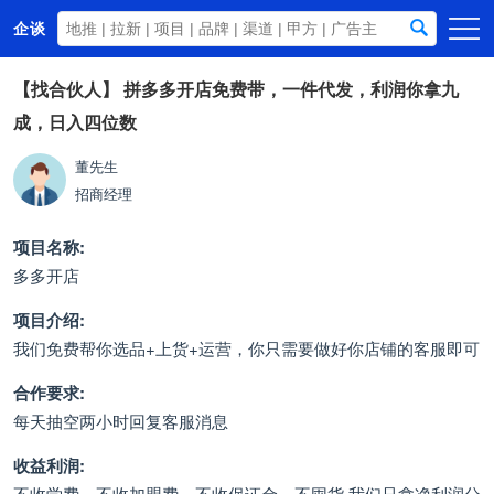
企谈
首页
【找合伙人】
拼多多开店免费带，一件代发，利润你拿九
成，日入四位数
商务资源
资讯动态
董先生
招商经理
关于我们
项目名称:
多多开店
项目介绍:
我们免费帮你选品+上货+运营，你只需要做好你店铺的客服即可
合作要求:
每天抽空两小时回复客服消息
收益利润:
不收学费。不收加盟费。不收保证金。不囤货 我们只拿净利润分