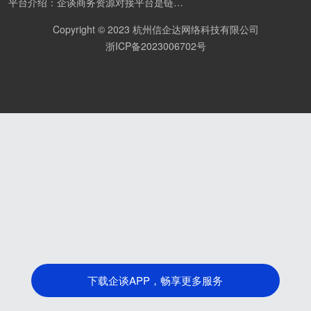
平台介绍：企谈商务资源对接平台是链接资源人脉与客户的平台,也是地推app接任务平台、地推拉新团队接单平台。平台汇聚100W+商务资源，地推拉新、APP推广、BD异业合作等业务可免费发布。同时全国的地推团队和个人都可在地推接单平台找到赚钱项目和分享交流地推问题。
Copyright © 2023 杭州信企达网络科技有限公司
浙ICP备2023006702号
下载企谈APP，畅享更多服务