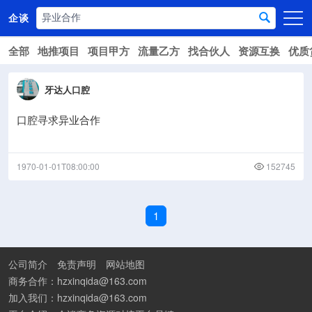
企谈
全部
地推项目
项目甲方
流量乙方
找合伙人
资源互换
优质
首页
商务资源
牙达人口腔
资讯动态
口腔寻求异业合作
关于我们
1970-01-01T08:00:00
152745
1
公司简介
免责声明
网站地图
商务合作：hzxinqida@163.com
加入我们：hzxinqida@163.com