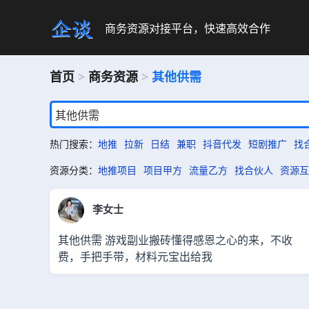
商务资源对接平台，快速高效合作
首页
>
商务资源
>
其他供需
热门搜索：
地推
拉新
日结
兼职
抖音代发
短剧推广
找
资源分类：
地推项目
项目甲方
流量乙方
找合伙人
资源互
李女士
其他供需 游戏副业搬砖懂得感恩之心的来，不收
费，手把手带，材料元宝出给我