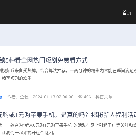
首页
锁5种看全网热门短剧免费看方式
剧视频近来备受热捧，结合算法推荐，一两分钟的精彩内容能在瞬间满足
，畅享短剧的欢乐。
作者：企谈
2024-01-13 02:00:00
496
科普文章
元购或1元购苹果手机，是真的吗？揭秘新人福利活
近，一款名为“新人0元购1元购苹果手机”的活动在网上引起了广泛关注
，让我们一起来揭开这个谜团。