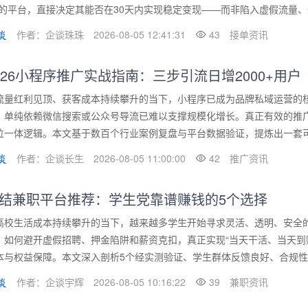
”的平台，直接决定其能否在30天内实现稳定变现——而非陷入虚假流量、无
作者：企谈珠珠
2026-08-05 12:41:31
43
接单资讯
026小程序推广实战指南：三步引流日增2000+用户
流量红利见顶、获客成本持续攀升的当下，小程序已成为品牌私域运营的核
，单纯依赖微信搜索或公众号导流已难以支撑规模化增长。真正有效的推广
位一体逻辑。本文基于数百个行业案例复盘与平台数据验证，提炼出一套可复
作者：企谈长生
2026-08-05 11:00:00
42
推广资讯
结兼职平台推荐：学生党靠谱赚钱的5个选择
高校生活成本持续攀升的当下，越来越多学生开始寻求灵活、透明、安全
，如何避开虚假招聘、押金陷阱和薪资克扣，真正实现“当天干活、当天到
本与权益保障。本文深入剖析5个经实测验证、学生群体反馈良好、合规性与
作者：企谈宇辉
2026-08-05 10:16:22
39
兼职资讯