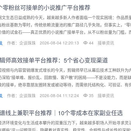
个零粉丝可接单的小说推广平台推荐
网文生态日益成熟的今天，越来越多新人作者面临一个现实困境：作品质
当粉丝基数为零时，传统依赖流量池的推广路径几乎失效。但事实上，“零
价值的试金石——真正优质的小说推广接单平台，从不以粉丝量为门槛，而是
作者：企谈珠珠
2026-08-04 12:20:13
44
接单资讯
辑师高效接单平台推荐：5个省心变现渠道
短视频与内容营销爆发式增长的今天，剪辑师早已从幕后技术工种跃升为
仍深陷“接单难、报价乱、回款慢、客户散”的困局——不是没能力，而是
效的接单，绝非靠朋友圈转发或被动等待，而需依托结构化、可验证、有保障
作者：企谈珠珠
2026-08-04 11:12:24
35
接单资讯
谱线上兼职平台推荐｜10个零成本在家副业任选
经济环境变化与生活成本攀升的双重压力下，越来越多职场人开始寻求灵
有哪些”这一问题背后，隐藏着对真实性、稳定性、合规性与成长性的深层焦