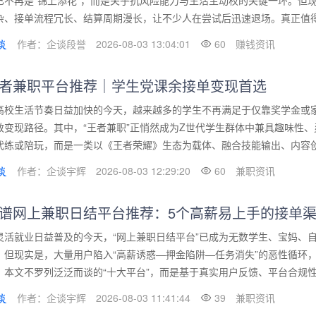
已不再是“锦上添花”，而是关乎抗风险能力与生活主动权的关键一环。但
杂、接单流程冗长、结算周期漫长，让不少人在尝试后迅速退场。真正值得长
作者：企谈段誉
2026-08-03 13:04:01
60
赚钱资讯
者兼职平台推荐｜学生党课余接单变现首选
高校生活节奏日益加快的今天，越来越多的学生不再满足于仅靠奖学金或
效变现路径。其中，“王者兼职”正悄然成为Z世代学生群体中兼具趣味性
代练或陪玩，而是一类以《王者荣耀》生态为载体、融合技能输出、内容创作
作者：企谈宇辉
2026-08-03 12:29:20
60
兼职资讯
谱网上兼职日结平台推荐：5个高薪易上手的接单
灵活就业日益普及的今天，“网上兼职日结平台”已成为无数学生、宝妈、
。但现实是，大量用户陷入“高薪诱惑—押金陷阱—任务消失”的恶性循环
。本文不罗列泛泛而谈的“十大平台”，而是基于真实用户反馈、平台合规性核查
作者：企谈宇辉
2026-08-03 11:41:44
39
兼职资讯