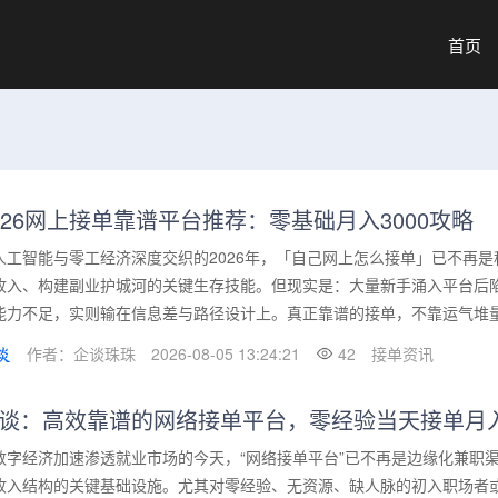
首页
026网上接单靠谱平台推荐：零基础月入3000攻略
人工智能与零工经济深度交织的2026年，「自己网上怎么接单」已不再
收入、构建副业护城河的关键生存技能。但现实是：大量新手涌入平台后陷
能力不足，实则输在信息差与路径设计上。真正靠谱的接单，不靠运气堆量，
作者：企谈珠珠
2026-08-05 13:24:21
42
接单资讯
谈：高效靠谱的网络接单平台，零经验当天接单月入3
数字经济加速渗透就业市场的今天，“网络接单平台”已不再是边缘化兼职
收入结构的关键基础设施。尤其对零经验、无资源、缺人脉的初入职场者