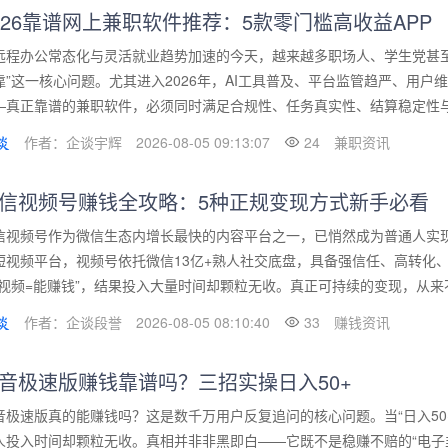
026靠谱网上兼职软件推荐：5款零门槛高收益APP
远程办公常态化与灵活就业趋势加速的今天，越来越多职场人、学生党甚
靠”这一核心问题。尤其进入2026年，AI工具普及、平台监管趋严、用户
—真正靠谱的兼职软件，必须同时满足合规性、任务真实性、结算稳定性与操
作者：企谈宇辉
2026-08-05 09:13:07
24
兼职资讯
信视频号赚钱全攻略：5种正规变现方式新手必看
信视频号作为微信生态内增长最快的内容平台之一，已悄然成为普通人实
短视频平台，视频号依托微信13亿+熟人社交底盘，具备强信任、高转化
发视频=能赚钱”，结果投入大量时间却颗粒无收。真正可持续的变现，从来不
作者：企谈段誉
2026-08-05 08:10:40
33
赚钱资讯
音极速版赚钱靠谱吗？三招实操日入50+
音极速版真的能赚钱吗？这是数千万用户反复追问的核心问题。当“日入50
人投入时间却颗粒无收。真相并非非黑即白——它既不是稳赚不赔的“电子