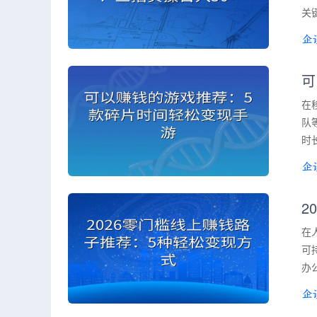
关
可
在
队
时
2
在
可
办