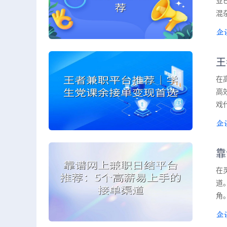
业
混
王
在
高
戏
靠
在
道
角