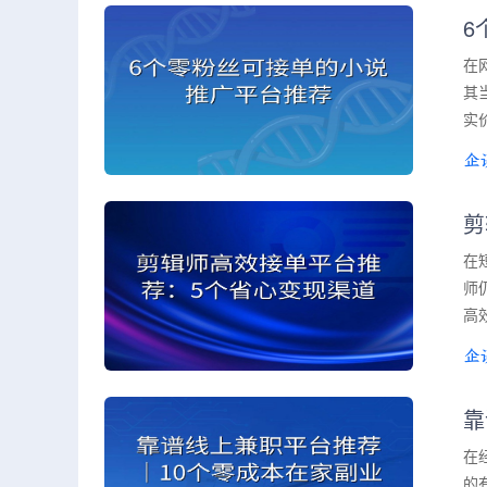
6
在
其
实
剪
在
师
高
靠
在
的