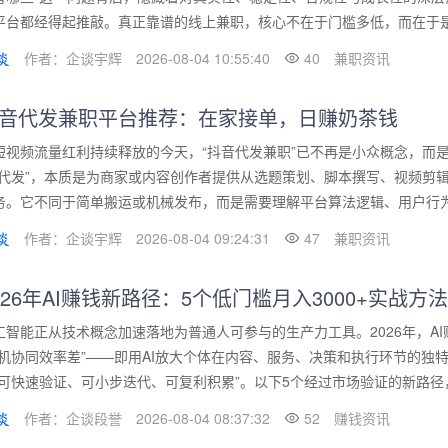
平台都经得起推敲。真正靠谱的线上兼职，核心不在于门槛多低，而在于是否
作者：企谈宇辉
2026-08-04 10:55:40
40
兼职资讯
音代发兼职平台推荐：在家接单，日赚奶茶钱
短视频流量红利持续释放的今天，“抖音代发兼职”已不再是小众概念，而
“代发”，本质是为商家或内容创作者提供从选题策划、脚本撰写、视频剪
务。它不同于简单搬运或机械发布，而是需要理解平台算法逻辑、用户行为偏
作者：企谈宇辉
2026-08-04 09:24:31
47
兼职资讯
026年AI赚钱新路径：5个低门槛月入3000+实战方法
工智能正从技术概念加速落地为普通人可参与的生产力工具。2026年，A
人机协同效率差”——即用AI放大个体在内容、服务、决策和执行环节的独
“可快速验证、可小步迭代、可复利积累”。以下5个经过市场验证的新路径，
作者：企谈段誉
2026-08-04 08:37:32
52
赚钱资讯