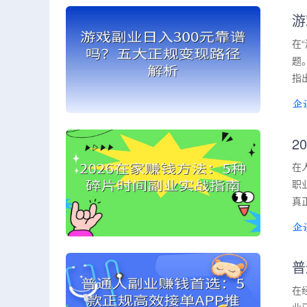
游
在
题
指
2
在
职
真
普
在