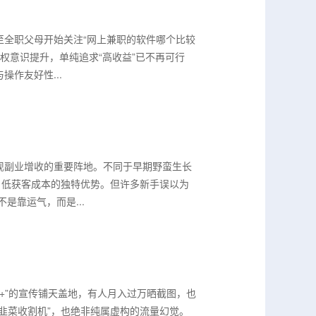
至全职父母开始关注“网上兼职的软件哪个比较
维权意识提升，单纯追求“高收益”已不再可行
作友好性...
现副业增收的重要阵地。不同于早期野蛮生长
、低获客成本的独特优势。但许多新手误以为
是靠运气，而是...
+”的宣传铺天盖地，有人月入过万晒截图，也
韭菜收割机”，也绝非纯属虚构的流量幻觉。