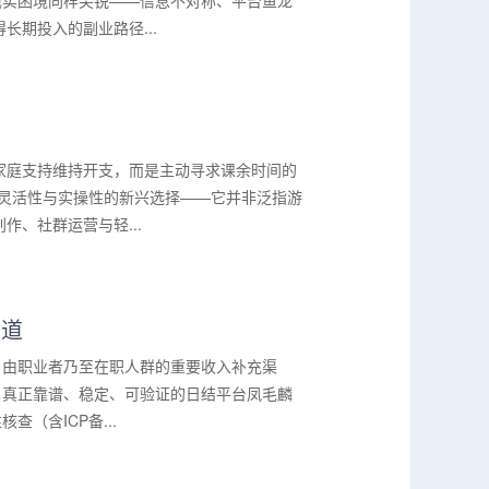
现实困境同样尖锐——信息不对称、平台鱼龙
期投入的副业路径...
家庭支持维持开支，而是主动寻求课余时间的
、灵活性与实操性的新兴选择——它并非泛指游
、社群运营与轻...
渠道
自由职业者乃至在职人群的重要收入补充渠
，真正靠谱、稳定、可验证的日结平台凤毛麟
（含ICP备...