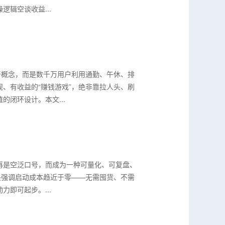
辑空谈收益...
奇概念，而是数千万用户利用通勤、午休、排
、有收益的“赚钱游戏”，绝非靠拉人头、刷
闭环设计。本文...
不再是空泛口号，而成为一种可量化、可复盘、
是强调启动成本趋近于零——无需囤货、不需
即可起步。...