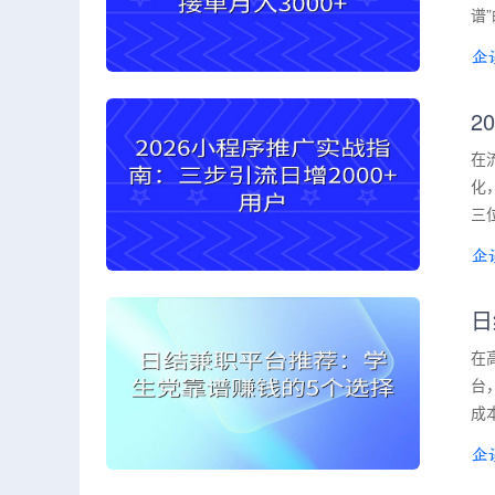
谱
2
在
化
三
日
在
台
成