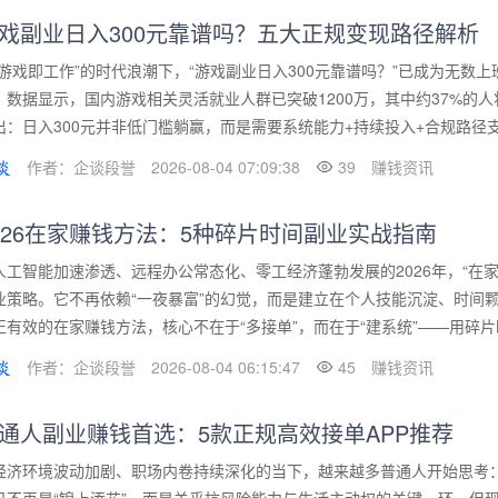
戏副业日入300元靠谱吗？五大正规变现路径解析
“游戏即工作”的时代浪潮下，“游戏副业日入300元靠谱吗？”已成为无数
。数据显示，国内游戏相关灵活就业人群已突破1200万，其中约37%的
出：日入300元并非低门槛躺赢，而是需要系统能力+持续投入+合规路径支撑
作者：企谈段誉
2026-08-04 07:09:38
39
赚钱资讯
026在家赚钱方法：5种碎片时间副业实战指南
人工智能加速渗透、远程办公常态化、零工经济蓬勃发展的2026年，“在
业策略。它不再依赖“一夜暴富”的幻觉，而是建立在个人技能沉淀、时间
正有效的在家赚钱方法，核心不在于“多接单”，而在于“建系统”——用碎片时
作者：企谈段誉
2026-08-04 06:15:47
45
赚钱资讯
通人副业赚钱首选：5款正规高效接单APP推荐
经济环境波动加剧、职场内卷持续深化的当下，越来越多普通人开始思考