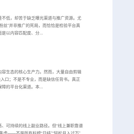
量不低，却苦于缺乏曝光渠道与推广资源。尤
粉丝”并非推广的死局，而恰恰是检验平台真
以内容匹配度、分...
内容生态的核心生产力。然而，大量自由剪辑
缺入口；不是不专业，而是缺信任背书。真正
的平台化渠道。本...
活、可持续的线上副业路径。但“线上兼职靠谱
虑——不是所有标榜“日结”“轻松月入过万”