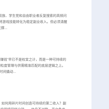
上班族、学生党和自由职业者反复搜索的高频问
人将游戏技能转化为稳定副业收入。但必须清醒
...
家赚钱”早已不是权宜之计，而是一种可持续的
颗粒度管理与供需精准匹配的底层逻辑之上。
间撬动...
：如何用碎片时间创造可持续的第二收入？副