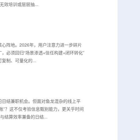
效培训或层层抽...
心阵地。2026年，用户注意力进一步碎片
，必须回归“场景渗透+信任构建+闭环转化”
制、可量化的...
的日结兼职机会。但面对鱼龙混杂的线上平
账”？这不仅考验信息甄别能力，更关乎时间
结算效率兼备的日结...