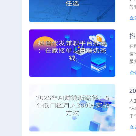
的
抖
在
谓
服
2
人
“
于