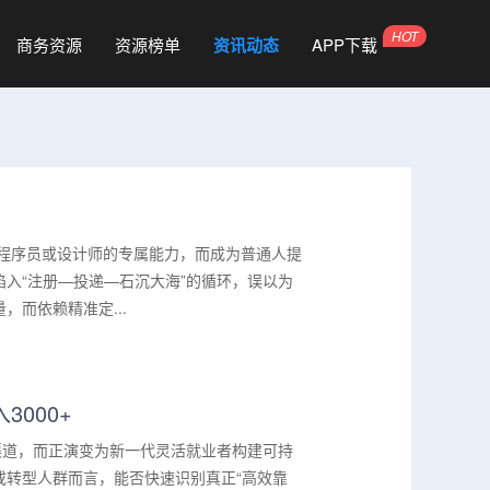
商务资源
资源榜单
资讯动态
APP下载
是程序员或设计师的专属能力，而成为普通人提
入“注册—投递—石沉大海”的循环，误以为
而依赖精准定...
000+
渠道，而正演变为新一代灵活就业者构建可持
或转型人群而言，能否快速识别真正“高效靠