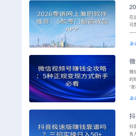
2
在
可
—
微
微
的
“
抖
抖
有