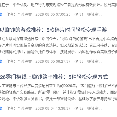
键在于：平台机制、用户行为与变现路径三者是否形成有效闭环。脱离实操逻
作者：企谈段誉
2026-08-05 07:00:25
31
赚钱资讯
以赚钱的游戏推荐：5款碎片时间轻松变现手游
移动互联网深度渗透日常生活的今天，“可以赚钱的游戏”已不再是小众猎
等碎片时间实现轻量变现的真实选择。但必须清醒认知：真正可持续、合规
长或赌博式押注，而是依托任务体系、技能展示、内容创作或真实服务价值的
作者：企谈段誉
2026-08-05 06:27:37
38
赚钱资讯
026零门槛线上赚钱路子推荐：5种轻松变现方式
人工智能与平台经济深度渗透日常生活的2026年，“零门槛线上赚钱”已
持续的轻资产实践路径。所谓“零门槛”，并非指无需任何投入或能力，而
公场地、不依赖强人脉背书，仅凭一部智能设备、基础数字素养与持续行动力
作者：企谈段誉
2026-08-04 13:38:37
32
赚钱资讯