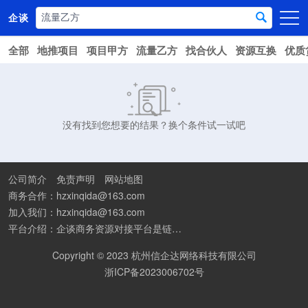
企谈
全部
地推项目
项目甲方
流量乙方
找合伙人
资源互换
优质
首页
商务资源
资讯动态
没有找到您想要的结果？换个条件试一试吧
关于我们
公司简介
免责声明
网站地图
商务合作：hzxinqida@163.com
加入我们：hzxinqida@163.com
平台介绍：企谈商务资源对接平台是链接资源人脉与客户的平台,也是地推app接任务平台、地推拉新团队接单平台。平台汇聚100W+商务资源，地推拉新、APP推广、BD异业合作等业务可免费发布。同时全国的地推团队和个人都可在地推接单平台找到赚钱项目和分享交流地推问题。
Copyright © 2023 杭州信企达网络科技有限公司
浙ICP备2023006702号