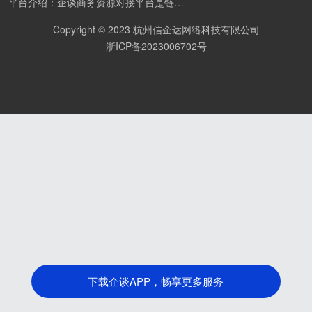
平台介绍：企谈商务资源对接平台是链接资源人脉与客户的平台,也是地推app接任务平台、地推拉新团队接单平台。平台汇聚100W+商务资源，地推拉新、APP推广、BD异业合作等业务可免费发布。同时全国的地推团队和个人都可在地推接单平台找到赚钱项目和分享交流地推问题。
Copyright © 2023 杭州信企达网络科技有限公司
浙ICP备2023006702号
下载企谈APP，畅享更多服务