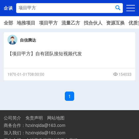
企谈
全部
地推项目
项目甲方
流量乙方
找合伙人
资源互换
优质
首页
商务资源
自信腾达
资讯动态
【项目甲方】自有团队接短视频代发
关于我们
1970-01-01T08:00:00
154033
1
公司简介
免责声明
网站地图
商务合作：hzxinqida@163.com
加入我们：hzxinqida@163.com