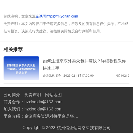
转载注明：文章来源
企谈网https://m.yqitan.com
免责声明：本文内容仅用于传递更多信息，所涉及的所有信息仅供参考，不构成
任何投资、决策或行为建议。请根据实际情况自行判断和使用。
相关推荐
如何注册京东外卖众包并赚钱？详细教程教你
快速上手
企谈无忌 原创
2025-02-18T17:00:00
10219
公司简介
免责声明
网站地图
商务合作：hzxinqida@163.com
加入我们：hzxinqida@163.com
平台介绍：企谈商务资源对接平台是链接资源人脉与客户的平台,也是地推app接任务平台、地推拉新团队接单平台。平台汇聚100W+商务资源，地推拉新、APP推广、BD异业合作等业务可免费发布。同时全国的地推团队和个人都可在地推接单平台找到赚钱项目和分享交流地推问题。
Copyright © 2023 杭州信企达网络科技有限公司