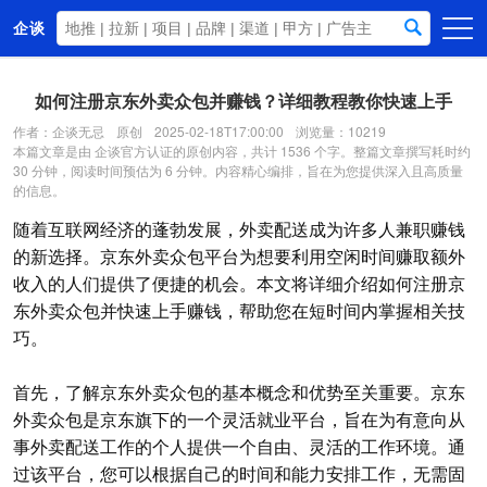
企谈
首页
如何注册京东外卖众包并赚钱？详细教程教你快速上手
商务资源
作者：企谈无忌
原创
2025-02-18T17:00:00
浏览量：10219
本篇文章是由 企谈官方认证的原创内容，共计 1536 个字。整篇文章撰写耗时约
资讯动态
30 分钟，阅读时间预估为 6 分钟。内容精心编排，旨在为您提供深入且高质量
的信息。
关于我们
随着互联网经济的蓬勃发展，外卖配送成为许多人兼职赚钱
的新选择。京东外卖众包平台为想要利用空闲时间赚取额外
收入的人们提供了便捷的机会。本文将详细介绍如何注册京
东外卖众包并快速上手赚钱，帮助您在短时间内掌握相关技
巧。
首先，了解京东外卖众包的基本概念和优势至关重要。京东
外卖众包是京东旗下的一个灵活就业平台，旨在为有意向从
事外卖配送工作的个人提供一个自由、灵活的工作环境。通
过该平台，您可以根据自己的时间和能力安排工作，无需固