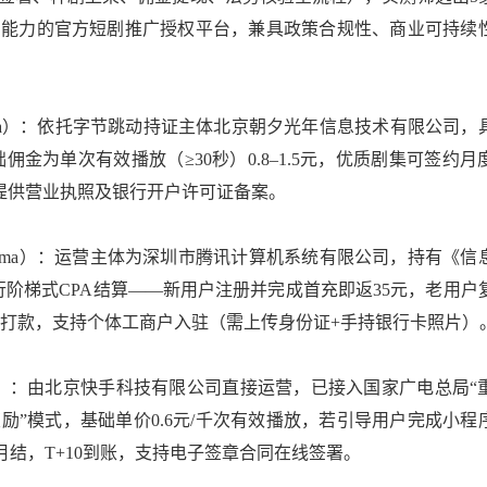
约能力的官方短剧推广授权平台，兼具政策合规性、商业可持续
ortdrama）：依托字节跳动持证主体北京朝夕光年信息技术有限公司
佣金为单次有效播放（≥30秒）0.8–1.5元，优质剧集可签约月
需提供营业执照及银行开户许可证备案。
hortdrama）：运营主体为深圳市腾讯计算机系统有限公司，持有《
实行阶梯式CPA结算——新用户注册并完成首充即返35元，老用户
15日前打款，支持个体工商户入驻（需上传身份证+手持银行卡照片）
ingmang）：由北京快手科技有限公司直接运营，已接入国家广电总局
奖励”模式，基础单价0.6元/千次有效播放，若引导用户完成小程
月结，T+10到账，支持电子签章合同在线签署。