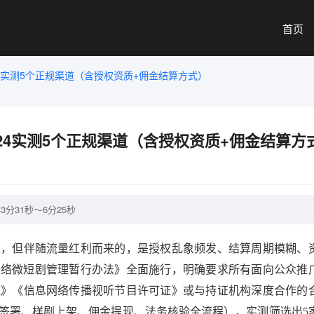
首页
4实测5个正规渠道（含授权资质+佣金结算方式）
24实测5个正规渠道（含授权资质+佣金结算方
分31秒～6分25秒
极，但伴随流量红利而来的，是授权乱象频发、结算周期模糊、
《网络微短剧管理暂行办法》全面施行，明确要求所有面向公众推
证》《信息网络传播视听节目许可证》或与持证机构深度合作的
签署、样剧上架、佣金提现、法务核验全流程），实测筛选出5