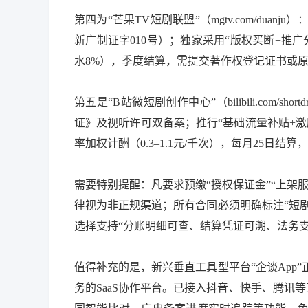
第四为“芒果TV短剧联盟”（mgtv.com/du
新广制证字010号）；独家采用“版权买断+推
水8%），季度结算，需提交著作权登记证书或
第五是“B站微短剧创作中心”（bilibili.com
证》及视听许可双备案；推行“基础流量补贴+激
率加权计酬（0.3–1.1元/千次），每月25日
需要特别提醒：凡要求预缴“授权保证金”“上架
律视为非正规渠道；所有合同必须明确标注“短剧
选择支持“分账明细可查、结算凭证可溯、法务
值得补充的是，新兴垂直工具型平台“企谈App
务的SaaS协作平台。已接入抖音、快手、腾讯