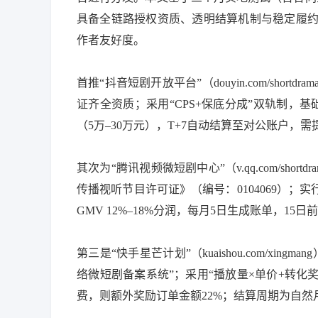
具备全链路授权资质、透明结算机制与稳定履
作者友好度。
首推“抖音短剧开放平台”（douyin.com/sh
证齐全资质；采用“CPS+保底分成”双轨制，基础
（5万–30万元），T+7自动结算至对公账户，
其次为“腾讯视频微短剧中心”（v.qq.com/s
传播视听节目许可证》（编号：0104069）；
GMV 12%–18%分润，每月5日生成账单，
第三是“快手星芒计划”（kuaishou.com/x
络微短剧备案系统”；采用“播放量×单价+转化
费，则额外奖励订单金额22%；结算周期为自然