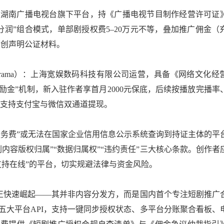
anju）：湖南广播电视台旗下平台，持《广播电视节目制作经营许可证
广分润”组合模式，单部剧授权费5–20万元不等，叠加推广佣金（
原创声明公证材料。
/shortdrama）：上海宽娱数码科技有限公司运营，具备《网络文化
励金”机制，新入驻作者享首月2000元保底，后续按播放完播率
结算，支持支付宝与微信双通道提现。
服务费”或无法在国家企业信用信息公示系统查询到持证主体的平
内容版权归属”“数据归属权”“违约责任”三大核心条款。创作者
支持在线”的平台，切实规避法律与资金风险。
”正快速崛起——其并非内容分发方，而是国内首个专注短剧推广
等五大平台API，支持一键同步授权状态、多平台分账聚合看板、