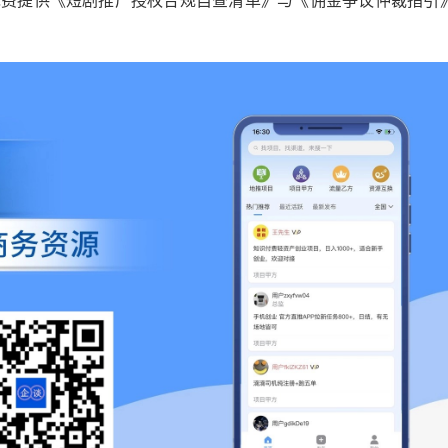
免费提供《短剧推广授权合规自查清单》与《佣金争议仲裁指引