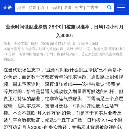
企谈
首页
业余时间做副业挣钱？5个0门槛兼职推荐，日均1-2小时月
商务资源
入3000+
资讯动态
作者：企谈宇辉
原创
2026-06-04T12:10:10
浏览量：363
本篇文章是由 企谈官方认证的原创内容，共计 1593 个字。整篇文章撰写耗时约
关于我们
31 分钟，阅读时间预估为 7 分钟。内容精心编排，旨在为您提供深入且高质量
的信息。
在当代职场生态中，“业余时间做什么副业挣钱”已不再是小
众焦虑，而是数千万都市青年的现实课题。通勤路上刷短视
频、周末宅家追剧、深夜辗转难眠——这些被默认“浪费”的
碎片时间，恰恰是普通人撬动收入增量最可触达的杠杆。但
真正可持续的副业，绝非靠运气或噱头，而需满足三个底层
逻辑：启动零成本、技能可迁移、时间可弹性嵌入生活节
律。本文不鼓吹“月入过万”的幻觉，而是基于真实从业者反
馈与平台数据验证，精选5个真正0门槛、日均投入1–2小时
即可稳定月入3000+的务实路径，并揭示其背后被忽视的认