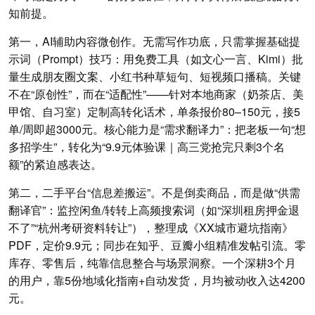
知前提。
第一，AI辅助内容微创作。无需写作功底，只需掌握基础提
示词（Prompt）技巧：用免费工具（如文心一言、Kimi）批
量生成朋友圈文案、小红书种草短句、短视频口播稿。关键
不在“原创性”，而在“适配性”——针对本地商家（奶茶店、美
甲馆、自习室）定制高转化话术，单条报价80–150元，接5
单/周即超3000元。核心能力是“需求翻译力”：把老板一句“想
多招学生”，转化为“9.9元体验课｜高三党抢完只剩3个名
额”的紧迫感表达。
第二，二手平台“信息差搬运”。不是倒卖商品，而是做“供需
翻译官”：监控闲鱼/转转上高频搜索词（如“深圳租房押金退
不了”“杭州考研资料转让”），整理成《XX城市避坑指南》
PDF，定价9.9元；同步在知乎、豆瓣小组精准发帖引流。零
库存、零售后，纯靠信息整合与场景洞察。一个深耕3个月
的用户，靠5份地域化指南+自动发货，月均被动收入达4200
元。