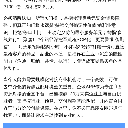
2100+份，净利超3.6万元。
必须清醒认知：所谓“0门槛”，是指物理启动无资金/资质障
碍，但真正的门槛永远是“持续交付确定性价值”的职业意
识。拒绝“等单上门”，主动定义你的最小服务单元；警惕“多
线并行”，聚焦1–2个路径深挖至流程SOP化；更要警惕“伪勤
奋”——每天刷招聘帖两小时，不如花30分钟打磨一份可直接
发给客户的样品。副业的本质，是把你在主业中沉淀的隐性
能力（沟通、归纳、共情、执行），翻译成市场愿买单的具
体动作。
当个人能力需要规模化对接商业机会时，一个高效、可信、
去中介化的资源匹配环境至关重要。企谈APP作为专注商务
资源对接的垂直平台，已连接超120万真实企业主与自由职
业者，支持按行业、预算、交付周期智能匹配，并内置合同
存证与分阶段付款保障。在这里，你不必再靠朋友圈碰运气
找客户，而是让需求主动找到专业的人。