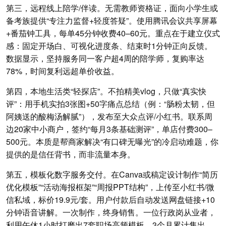
第三，远程线上陪学/伴读。无需教师资格证，面向小学生或
备考族提供“专注力监督+轻度答疑”。使用腾讯会议共享屏幕
+番茄钟工具，每单45分钟收费40–60元。重点在于建立仪式
感：固定开场白、可视化进度条、结束时1分钟正向反馈。
数据显示，坚持服务同一客户超4周的陪学师，复购率达
78%，时间复利远超单价收益。
第四，本地生活类“轻探店”。不拍精美vlog，只做“真实快
评”：用手机实拍3张图+50字痛点总结（例：“肠粉太韧，但
阿姨送的酸梅汤解腻”），发布至大众点评/小红书。联系周
边20家中小商户，签约“每月3条基础测评”，单店付费300–
500元。本质是帮商家解决“有口碑无曝光”的冷启动难题，你
提供的是信任背书，而非流量本身。
第五，模板化数字服务交付。在Canva或稿定设计制作“简历
优化模板”“活动海报框架”“周报PPT结构”，上传至小红书/微
信私域，标价19.9元/套。用户付款后自动发送网盘链接+10
分钟语音讲解。一次制作，终身销售。一位行政岗从业者，
利用午休1小时打磨出7套职场高频模板，3个月累计售出