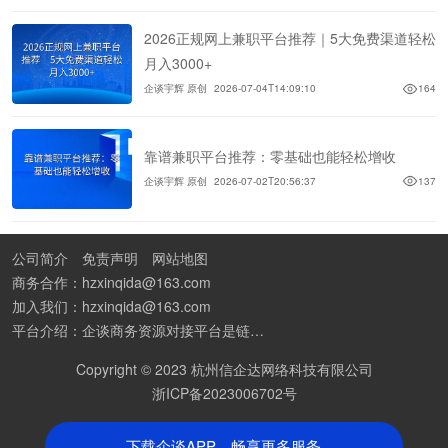
2026正规网上兼职平台推荐｜5大免费渠道轻松
月入3000+
企谈宇辉 原创
2026-07-04T14:09:10
164
靠谱兼职平台推荐：零基础也能轻松增收
企谈宇辉 原创
2026-07-02T20:56:37
137
公司简介
免责声明
网站地图
商务合作：hzxinqida@163.com
加入我们：hzxinqida@163.com
平台介绍：企谈商务资源对接平台是链接资源人脉与客户的平台,也是地推app接任务平台、地推拉新团队接单平台。平台汇聚100W+商务资源，地推拉新、APP推广、BD异业合作等业务可免费发布。同时全国的地推团队和个人都可在地推接单平台找到赚钱项目和分享交流地推问题。
Copyright © 2023 杭州信企达网络科技有限公司
浙ICP备2023006702号
下载企谈APP，畅享更多服务