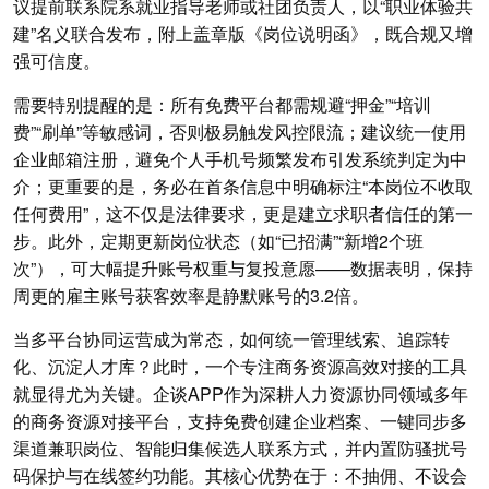
议提前联系院系就业指导老师或社团负责人，以“职业体验共
建”名义联合发布，附上盖章版《岗位说明函》，既合规又增
强可信度。
需要特别提醒的是：所有免费平台都需规避“押金”“培训
费”“刷单”等敏感词，否则极易触发风控限流；建议统一使用
企业邮箱注册，避免个人手机号频繁发布引发系统判定为中
介；更重要的是，务必在首条信息中明确标注“本岗位不收取
任何费用”，这不仅是法律要求，更是建立求职者信任的第一
步。此外，定期更新岗位状态（如“已招满”“新增2个班
次”），可大幅提升账号权重与复投意愿——数据表明，保持
周更的雇主账号获客效率是静默账号的3.2倍。
当多平台协同运营成为常态，如何统一管理线索、追踪转
化、沉淀人才库？此时，一个专注商务资源高效对接的工具
就显得尤为关键。企谈APP作为深耕人力资源协同领域多年
的商务资源对接平台，支持免费创建企业档案、一键同步多
渠道兼职岗位、智能归集候选人联系方式，并内置防骚扰号
码保护与在线签约功能。其核心优势在于：不抽佣、不设会