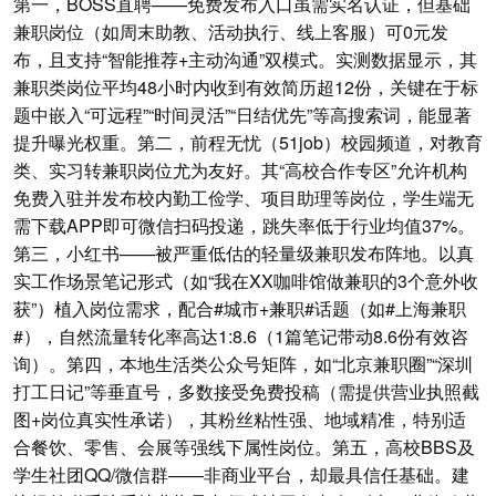
第一，BOSS直聘——免费发布入口虽需实名认证，但基础
兼职岗位（如周末助教、活动执行、线上客服）可0元发
布，且支持“智能推荐+主动沟通”双模式。实测数据显示，其
兼职类岗位平均48小时内收到有效简历超12份，关键在于标
题中嵌入“可远程”“时间灵活”“日结优先”等高搜索词，能显著
提升曝光权重。第二，前程无忧（51job）校园频道，对教育
类、实习转兼职岗位尤为友好。其“高校合作专区”允许机构
免费入驻并发布校内勤工俭学、项目助理等岗位，学生端无
需下载APP即可微信扫码投递，跳失率低于行业均值37%。
第三，小红书——被严重低估的轻量级兼职发布阵地。以真
实工作场景笔记形式（如“我在XX咖啡馆做兼职的3个意外收
获”）植入岗位需求，配合#城市+兼职#话题（如#上海兼职
#），自然流量转化率高达1:8.6（1篇笔记带动8.6份有效咨
询）。第四，本地生活类公众号矩阵，如“北京兼职圈”“深圳
打工日记”等垂直号，多数接受免费投稿（需提供营业执照截
图+岗位真实性承诺），其粉丝粘性强、地域精准，特别适
合餐饮、零售、会展等强线下属性岗位。第五，高校BBS及
学生社团QQ/微信群——非商业平台，却最具信任基础。建