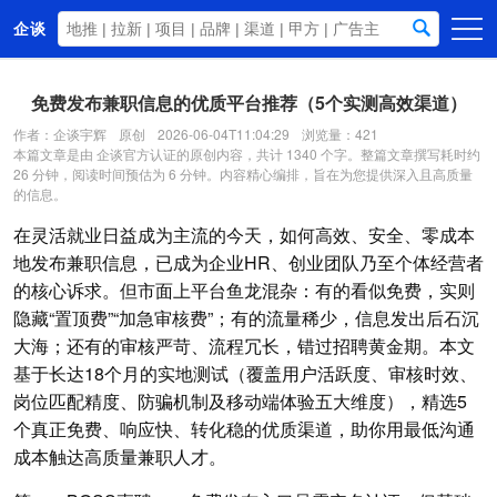
企谈
首页
免费发布兼职信息的优质平台推荐（5个实测高效渠道）
商务资源
作者：企谈宇辉
原创
2026-06-04T11:04:29
浏览量：421
本篇文章是由 企谈官方认证的原创内容，共计 1340 个字。整篇文章撰写耗时约
资讯动态
26 分钟，阅读时间预估为 6 分钟。内容精心编排，旨在为您提供深入且高质量
的信息。
关于我们
在灵活就业日益成为主流的今天，如何高效、安全、零成本
地发布兼职信息，已成为企业HR、创业团队乃至个体经营者
的核心诉求。但市面上平台鱼龙混杂：有的看似免费，实则
隐藏“置顶费”“加急审核费”；有的流量稀少，信息发出后石沉
大海；还有的审核严苛、流程冗长，错过招聘黄金期。本文
基于长达18个月的实地测试（覆盖用户活跃度、审核时效、
岗位匹配精度、防骗机制及移动端体验五大维度），精选5
个真正免费、响应快、转化稳的优质渠道，助你用最低沟通
成本触达高质量兼职人才。