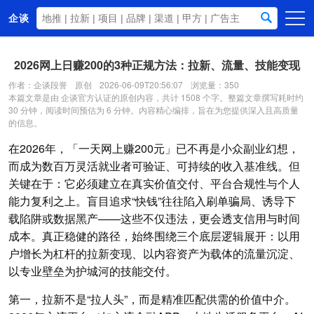
企谈
首页
2026网上日赚200的3种正规方法：拉新、流量、技能变现
商务资源
作者：企谈段誉
原创
2026-06-09T20:56:07
浏览量：350
本篇文章是由 企谈官方认证的原创内容，共计 1508 个字。整篇文章撰写耗时约
资讯动态
30 分钟，阅读时间预估为 6 分钟。内容精心编排，旨在为您提供深入且高质量
的信息。
关于我们
在2026年，「一天网上赚200元」已不再是小众副业幻想，
而成为数百万灵活就业者可验证、可持续的收入基准线。但
关键在于：它必须建立在真实价值交付、平台合规性与个人
能力复利之上。盲目追求“快钱”往往陷入刷单骗局、诱导下
载陷阱或数据黑产——这些不仅违法，更会透支信用与时间
成本。真正稳健的路径，始终围绕三个底层逻辑展开：以用
户增长为杠杆的拉新变现、以内容资产为载体的流量沉淀、
以专业壁垒为护城河的技能交付。
第一，拉新不是“拉人头”，而是精准匹配供需的价值中介。