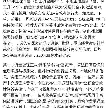
2026年主流平台（如主流金融APP、本地生活服务平台、AI
工具SaaS）的拉新激励普遍升级为“分层佣金+长效返佣”模
式：邀请新用户完成实名认证+首笔有效行为（如充值、下
单、试用），即可获得50–120元基础奖励；若被邀用户30日
内持续活跃，推荐人还能享受其后续消费的1%–3%分成。实
操建议：聚焦1–2个你深度使用且信任的产品，制作对比测
评类短视频（如“3款记账APP实测：哪款新人礼金最实
在？”），嵌入专属邀请码；避免广撒网，重点经营微信社群
或小红书粉丝群，用真实截图+到账提醒建立可信度。日均
3–5单高质量邀请，200元目标水到渠成。
第二，流量变现正从“博眼球”转向“建资产”。算法已高度识别
低质搬运与标题党，但对持续输出行业洞察、本地化服务信
息、实用工具教程的内容给予显著加权。例如：一位深圳房
产中介运营抖音号，专注发布“二手房避坑清单”“公积金贷款
计算器实操”，单条干货视频带来200+精准咨询，转化1单带
看即覆盖日目标；一位高校英语教师在B站更新“雅思写作高
频错误拆解”，通过知识星球提供批改服务，月均付费学员稳
定在40人以上。核心策略是：选择有商业闭环潜力的垂直领