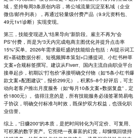
域，坚持每周3条原创内容，将公域流量沉淀至私域（企业
微信/邮件列表），再通过轻量级付费产品（9.9元资料包、
49元1v1诊断）实现变现。
第三，技能变现进入“结果导向”新阶段。雇主不再为“会
PS”付费，而是为“3天内完成电商主图优化并提升点击率
15%”买单。2026年需求最旺盛的技能组合包括：AI提示词工
程+基础数据分析、短视频脚本策划+口播提词、小红书种草
文案+合规标签撰写。建议从Fiverr、国内主流自由职业平台
接单起步，初期以“打包价”承接明确交付物（如“5条小红书爆
款文案+配图建议”，报价299元），积累5–8个好评后，可主
动向老客户推出月度服务（如“每月10条文案+数据复盘”，定
价1800元）。值得注意的是，所有技能服务必须签署简易电
子协议，明确交付标准与时效，既保护双方权益，也强化职
业信誉。
综上，“日赚200”的本质，是把时间转化为可定价、可复用、
可积累的数字资产。它拒绝一夜暴富的幻觉，却慷慨回馈持