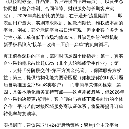
（以技能标签、作品集、客户评价为信用锚点）、以及生态
协同型（整合培训、合同保障、财税服务与长期客户沉
淀）。2026年高性价比的关键，在于避开“流量陷阱”——即
表面用户量大、实则需求散乱、回款周期长、维权成本高的
平台。例如，部分老牌平台虽日活可观，但企业客户多为临
时性小单，单价低于市场均值35%，且缺乏纠纷仲裁机制，
新手极易陷入“接单—改稿—压价—弃单”的负向循环。
真正值得深耕的平台，需同时满足四个硬指标：第一，真实
企业采购需求占比超65%（非个人约稿或学生作业）；第
二，支持「分阶段交付+第三方资金托管」，保障服务方权
益；第三，提供结构化能力图谱匹配（如根据你的UI设计履
历自动推送医疗SaaS类客户），而非简单关键词检索；第
四，具备本地化商务支持节点——这点常被忽略，但2026年
企业采购决策更趋理性，客户倾向与有线下服务能力的个体
合作，平台若能对接区域服务商认证体系，将显著提升订单
转化率与复购率。
实操层面，建议采取“1+2+3”启动策略：聚焦1个主攻平台