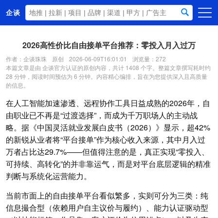
企谈
首页
2026高性价比自由接单平台推荐：零投入月入过万
商务资源
作者：企谈珠珠
原创
2026-06-09T16:01:01
浏览量：272
本篇文章是由 企谈官方认证的原创内容，共计 1408 个字。整篇文章撰写耗时约
资讯动态
28 分钟，阅读时间预估为 6 分钟。内容精心编排，旨在为您提供深入且高质量
的信息。
关于我们
在人工智能加速渗透、远程协作工具日益成熟的2026年，自
由职业已不再是“过渡选择”，而成为千万职场人的主动战
略。据《中国灵活就业发展白皮书（2026）》显示，超42%
的新锐从业者将“平台接单”作为核心收入来源，其中月入过
万者占比达29.7%——但值得注意的是，真正实现“零投入、
可持续、高转化”的并非靠运气，而是对平台底层逻辑的精准
判断与系统化运营能力。
当前市面上的自由接单平台看似繁多，实则可分为三类：纯
信息撮合型（依赖用户自主议价与履约）、能力认证驱动型