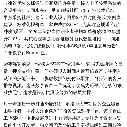
（建议优先选择通过国家网信办备案、接入电子签章系统的
合规平台），同步在2个垂直领域社区（如行业技术论坛、
甲方采购社群）建立专业人设，再用3个月时间完成“案例库
建设—标准化报价单—客户成功SOP”。尤其注意规避“低价
冲榜”误区：2026年头部自由职业者平均客单价较2023年提
升210%，其核心逻辑是用深度服务替代数量堆砌——例如
为电商客户提供“视觉设计+转化率AB测试+季度复盘报告”，
而非仅交付Banner图。
需要强调的是，“零投入”不等于“零准备”。它指无需缴纳会员
费、押金或推广费，但必须投入时间构建可信资产：经平台
认证的技能证书、带脱敏数据的交付成果集、可验证的客户
推荐视频。这些数字资产一旦沉淀，便成为跨平台迁移的“职
业护照”，这才是长期抗风险能力的底层支撑。
对于希望进一步打通B端资源、承接中大型项目的企业级自
由职业者，推荐关注企谈APP商务资源对接平台。该平台由
工信部中小企业发展促进中心指导共建，专注为具备专业资
质的个体开发者、独立顾问及小微工作室提供经过工商核验