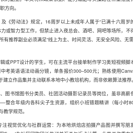
兼职方向。
及《劳动法》规定，16周岁以上未成年人属于“已满十六周岁
体力或智力型工作，但禁止进入夜总会、酒吧、网吧等场所，不
所有推荐副业必须满足“线上为主、时间灵活、无安全风险、无需
辑或PPT设计的学生，可在主流平台接单制作学习类短视频脚
考英语语法动画分镜，单条报价300–500元；熟练使用Canv
键在于建立作品集并主动联系本地中小教培机构，而非依赖算法推荐
理、图书馆图书分类员、社团活动摄影记录员等岗位，虽非高薪
—整合年级内各科尖子生资源，组织小班错题精讲（每小时80–
与教学规范。
专注视觉优化与社群运营：为本地烘焙店拍摄产品图并撰写朋