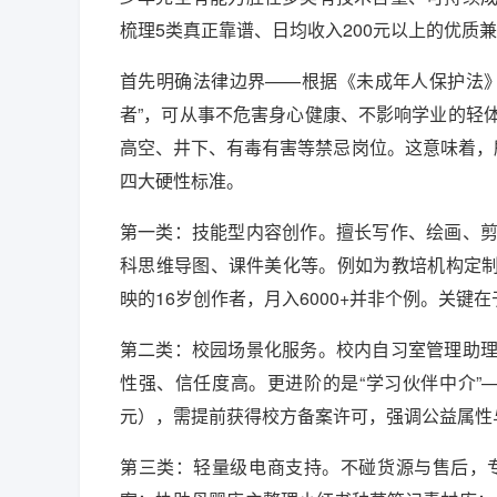
梳理5类真正靠谱、日均收入200元以上的优质
首先明确法律边界——根据《未成年人保护法》
者”，可从事不危害身心健康、不影响学业的轻
高空、井下、有毒有害等禁忌岗位。这意味着，
四大硬性标准。
第一类：技能型内容创作。擅长写作、绘画、剪
科思维导图、课件美化等。例如为教培机构定制中
映的16岁创作者，月入6000+并非个例。关
第二类：校园场景化服务。校内自习室管理助
性强、信任度高。更进阶的是“学习伙伴中介”—
元），需提前获得校方备案许可，强调公益属性
第三类：轻量级电商支持。不碰货源与售后，