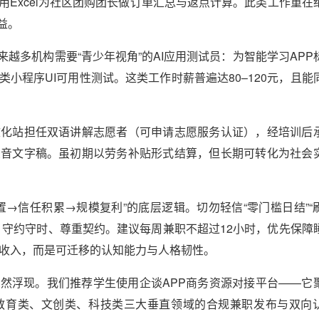
Excel为社区团购团长做订单汇总与返点计算。此类工作重在
益。
来越多机构需要“青少年视角”的AI应用测试员：为智能学习APP
小程序UI可用性测试。这类工作时薪普遍达80–120元，且能
文化站担任双语讲解志愿者（可申请志愿服务认证），经培训后
录音文字稿。虽初期以劳务补贴形式结算，但长期可转化为社会
→信任积累→规模复利”的底层逻辑。切勿轻信“零门槛日结”“
、守约守时、尊重契约。建议每周兼职不超过12小时，优先保障
下收入，而是可迁移的认知能力与人格韧性。
然浮现。我们推荐学生使用企谈APP商务资源对接平台——它
教育类、文创类、科技类三大垂直领域的合规兼职发布与双向