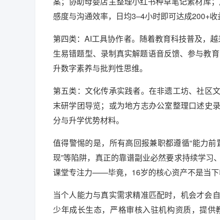
案；协助母婴店主整理小红书种草笔记素材库；用
感度与沟通效率，日均3–4小时即可达成200+收
第四类：AI工具协作者。随着教育科技普及，越
生易错题型、录制真实解题语音反馈、参与教育类
升数字素养与批判性思维。
第五类：文化传承实践者。在非遗工坊、社区
末研学团导览；或为地方志办公室整理口述史
分与升学优势材料。
值得警惕的是，所有高回报兼职都遵循“能力前置
现”等陷阱，真正的靠谱副业必然要求持续学习
课堂专注力——毕竟，16岁的核心资产不是当
当个人能力与真实需求精准匹配时，机会才会自
少年成长生态，严格审核入驻机构资质，提供