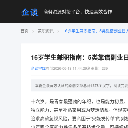
商务资源对接平台，快速高效合作
首页
>
兼职资讯
>
16岁学生兼职指南：5类靠谱副业日入
16岁学生兼职指南：5类靠谱副业日入
企谈宇辉
原创
2026-06-13 11:44:29
浏览量：239
本篇企谈官方认证的原创文章总计1378个汉字，阅读完要3
十六岁，是青春最蓬勃的年纪，也是能力初显
独立能力，甚至补贴家用或为梦想储蓄。但现实中
追求高薪忽视风险，要么困于“只能发传单”的刻
少年完全有能力胜任多类有技术含量、可持续