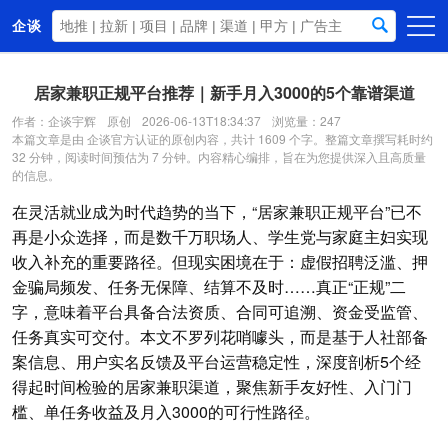
企谈
首页
居家兼职正规平台推荐｜新手月入3000的5个靠谱渠道
商务资源
作者：企谈宇辉
原创
2026-06-13T18:34:37
浏览量：247
本篇文章是由 企谈官方认证的原创内容，共计 1609 个字。整篇文章撰写耗时约
资讯动态
32 分钟，阅读时间预估为 7 分钟。内容精心编排，旨在为您提供深入且高质量
的信息。
关于我们
在灵活就业成为时代趋势的当下，“居家兼职正规平台”已不
再是小众选择，而是数千万职场人、学生党与家庭主妇实现
收入补充的重要路径。但现实困境在于：虚假招聘泛滥、押
金骗局频发、任务无保障、结算不及时……真正“正规”二
字，意味着平台具备合法资质、合同可追溯、资金受监管、
任务真实可交付。本文不罗列花哨噱头，而是基于人社部备
案信息、用户实名反馈及平台运营稳定性，深度剖析5个经
得起时间检验的居家兼职渠道，聚焦新手友好性、入门门
槛、单任务收益及月入3000的可行性路径。