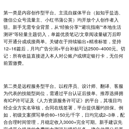
第一类是内容创作型平台。主流自媒体平台（如知乎盐选、
微信公众号流量主、小红书蒲公英）均开放个人创作者入
驻。新手无需专业背景，从“经验分享”“避坑指南”“本地生活
测评”等轻量主题切入，单篇优质笔记/文章阅读量破万后即
可开通分成或接商单。关键在于持续输出+精准标签，坚持
12–16篇后，月均广告分润+平台补贴可达2500–4000元。切
记：所有收益直接进入本人对公账户或绑定银行卡，无任何
前置缴费。
第二类是远程服务型平台。以程序员、设计师、翻译、客服
为代表的技能型岗位，需通过平台认证后接单。推荐选择拥
有ICP许可证及《人力资源服务许可证》的平台，其项目均
经企业方实名审核，合同在线签署，平台提供履约担保。例
如，初级文案撰写单价80–150元/千字，日均完成2–3单，配
合合理时间管理，月稳定收入3000+完全可期。新手建议先