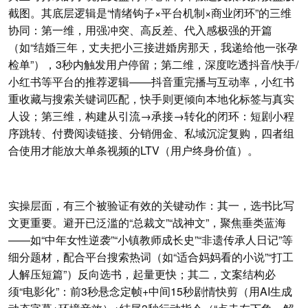
截图。其底层逻辑是“情绪钩子×平台机制×商业闭环”的三维
协同：第一维，用强冲突、高反差、代入感极强的开篇
（如“结婚三年，丈夫把小三接进婚房那天，我递给他一张孕
检单”），3秒内触发用户停留；第二维，深度吃透抖音/快手/
小红书等平台的推荐逻辑——抖音重完播与互动率，小红书
重收藏与搜索关键词匹配，快手则更倾向本地化标签与真实
人设；第三维，构建从引流→承接→转化的闭环：短剧小程
序跳转、付费阅读链接、分销佣金、私域沉淀复购，四者组
合使用才能放大单条视频的LTV（用户终身价值）。
实操层面，有三个被验证有效的关键动作：其一，选书比写
文更重要。避开已泛滥的“总裁文”“战神文”，聚焦垂类蓝海
——如“中年女性逆袭”“小镇教师成长史”“非遗传承人日记”等
细分题材，配合平台搜索热词（如“适合妈妈看的小说”“打工
人解压短篇”）反向选书，起量更快；其二，文案结构必
须“电影化”：前3秒悬念定帧+中间15秒剧情快剪（用AI生成