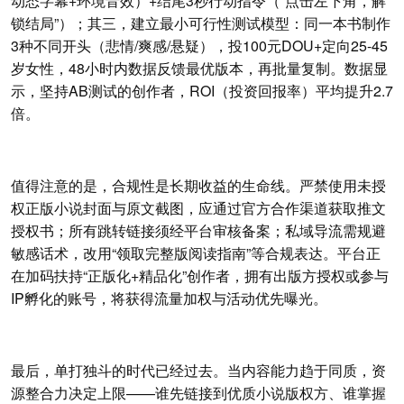
动态字幕+环境音效）+结尾3秒行动指令（“点击左下角，解
锁结局”）；其三，建立最小可行性测试模型：同一本书制作
3种不同开头（悲情/爽感/悬疑），投100元DOU+定向25-45
岁女性，48小时内数据反馈最优版本，再批量复制。数据显
示，坚持AB测试的创作者，ROI（投资回报率）平均提升2.7
倍。
值得注意的是，合规性是长期收益的生命线。严禁使用未授
权正版小说封面与原文截图，应通过官方合作渠道获取推文
授权书；所有跳转链接须经平台审核备案；私域导流需规避
敏感话术，改用“领取完整版阅读指南”等合规表达。平台正
在加码扶持“正版化+精品化”创作者，拥有出版方授权或参与
IP孵化的账号，将获得流量加权与活动优先曝光。
最后，单打独斗的时代已经过去。当内容能力趋于同质，资
源整合力决定上限——谁先链接到优质小说版权方、谁掌握