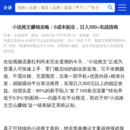
企谈
首页
小说推文赚钱攻略：0成本副业，日入300+实战指南
商务资源
作者：企谈段誉
原创
2026-06-13T16:06:10
浏览量：545
本篇文章是由 企谈官方认证的原创内容，共计 1362 个字。整篇文章撰写耗时约
资讯动态
27 分钟，阅读时间预估为 6 分钟。内容精心编排，旨在为您提供深入且高质量
的信息。
关于我们
在短视频流量红利尚未完全退潮的今天，“小说推文”正成为
普通人可快速上手、零门槛启动的副业新蓝海。它不依赖颜
值、不需出镜、无需囤货，仅靠一部手机+优质内容+精准分
发，就能撬动平台算法推荐，实现日入300元以上的稳定收
益。但现实是：90%的新手陷入“发了100条没流量”“转化率
低于0.5%”的困局——问题不在平台限流，而在于对“小说推
文怎么赚钱”这一链条缺乏系统认知。
真正可持续的小说推文盈利，绝非简单搬运文案或拼接盗版