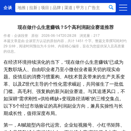
企谈
首页
现在做什么生意赚钱？5个高利润副业赛道推荐
商务资源
作者：企谈段誉
原创
2026-06-14T20:28:28
浏览量：217
本篇文章是由 企谈官方认证的原创内容，共计 1451 个字。整篇文章撰写耗时约
资讯动态
29 分钟，阅读时间预估为 6 分钟。内容精心编排，旨在为您提供深入且高质量
的信息。
关于我们
在经济环境持续演化的当下，“现在做什么生意赚钱”已成为
无数职场人、自由职业者乃至小微创业者最关切的现实命
题。疫情后的消费习惯重构、AI技术普及带来的生产关系变
革、以及Z世代主导的个性化需求崛起，共同催生了一批低
门槛、高毛利、强复购的新兴副业赛道。与其追逐风口，不
如深耕“需求刚性+供给稀缺+变现路径清晰”的三维交集点。
以下5个经过市场验证的高利润副业方向，兼具实操性与长
期成长性，值得深度布局。
第一，AI赋能型内容代运营。企业短视频号、小红书矩阵、