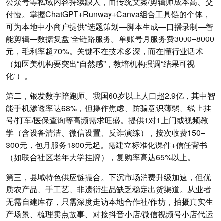
公众号等私域内容持续缺人，而传统文案/剪辑师成本高、交
付慢。掌握ChatGPT+Runway+Canva组合工具链的个体，
可为本地中小商户提供“选题策划—脚本生成—口播录制—智
能剪辑—数据复盘”全链路服务。单账号月服务费3000–8000
元，毛利率超70%。关键不在技术多深，而在懂行业话术
（如医美机构要突出“自然感”，教培机构强调“结果可视
化”）。
第二，银发数字陪跑师。我国60岁以上人口超2.9亿，其中智
能手机渗透率达68%，但操作焦虑、防骗意识薄弱、线上挂
号/打车/医保查询等高频需求旺盛。提供1对1上门或视频教
学（含设备清洁、微信设置、反诈演练），按次收费150–
300元，包月服务1800元起。需建立标准化课件+信任背书
（如联合社区老年大学挂牌），复购率高达65%以上。
第三，县域特色供应链撮合。下沉市场消费升级加速，但优
质农产品、手工艺、非遗衍生品缺乏稳定出货渠道。从业者
无需自建库存，只需深度走访本地合作社/作坊，拍摄真实生
产场景、梳理卖点故事、对接抖音小店/微信视频号小店代运