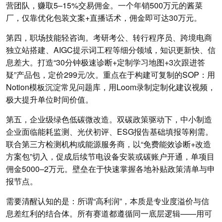
营团队，赚取5–15%交易佣金。一个年销500万元的酱菜
厂，仅靠优化包装文案+直播话术，佣金即可达30万元。
第四，职场技能轻咨询。考研考公、转行程序员、跨境电商
独立站搭建、AIGC提示词工程等细分领域，知识更新快、信
息差大。打造“30分钟极速诊断+定制学习地图+3次跟进答
疑”产品包，定价299元/次。重点在于构建可复制的SOP：用
Notion模板沉淀常见问题库，用Loom录制定制化建议视频，
极大提升单位时间价值。
第五，企业级绿色低碳微改造。双碳政策驱动下，中小制造
企业面临能耗监测、光伏初评、ESG报告基础填报等刚需。
联合第三方检测机构或能源服务商，以“免费能效诊断+改造
方案包”切入，促成后续节电设备安装或碳账户开通，单项目
佣金5000–2万元。壁垒在于快速掌握各地补贴政策清单与申
报节点。
需要清醒认知的是：所谓“高利润”，本质是专业度溢价与信
息差红利的结合体。所有赛道都遵循同一底层逻辑——用可