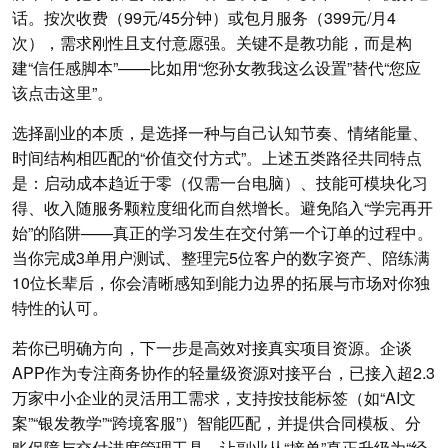
话。按次收费（99元/45分钟）或包月服务（399元/月4
次），需求刚性且支付意愿强。关键不是教功能，而是构
建“信任感脚本”——比如用“您孙女教我这么设置”替代“您应
该点击这里”。
选择副业的本质，是选择一种与自己认知节奏、情绪能量、
时间结构相匹配的“价值交付方式”。上述五类路径共同特点
是：启动成本趋近于零（仅需一台电脑）、技能可模块化习
得、收入随服务颗粒度细化而自然增长。避免陷入“学完再开
始”的陷阱——真正的学习发生在交付第一个订单的过程中。
当你完成3单用户测试、整理完5位客户的数字资产、陪练满
10位长辈后，你会清晰感知到能力边界的拓展与市场对你独
特性的认可。
若你已明确方向，下一步是高效对接真实项目资源。企谈
APP作为专注商务协作的轻量级资源对接平台，已接入超2.3
万家中小企业的灵活用工需求，支持按技能标签（如“AI文
案”“银发教学”“跨境客服”）智能匹配，并提供合同模板、分
账保障与交付进度管理工具，让副业从“接单”真正升级为“经