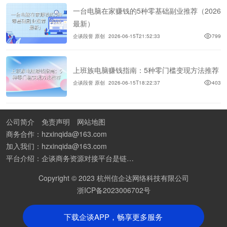
一台电脑在家赚钱的5种零基础副业推荐（2026
最新）
企谈段誉 原创
2026-06-15T21:52:33
799
上班族电脑赚钱指南：5种零门槛变现方法推荐
企谈段誉 原创
2026-06-15T18:22:37
403
公司简介
免责声明
网站地图
商务合作：hzxinqida@163.com
加入我们：hzxinqida@163.com
平台介绍：企谈商务资源对接平台是链接资源人脉与客户的平台,也是地推app接任务平台、地推拉新团队接单平台。平台汇聚100W+商务资源，地推拉新、APP推广、BD异业合作等业务可免费发布。同时全国的地推团队和个人都可在地推接单平台找到赚钱项目和分享交流地推问题。
Copyright © 2023 杭州信企达网络科技有限公司
浙ICP备2023006702号
下载企谈APP，畅享更多服务