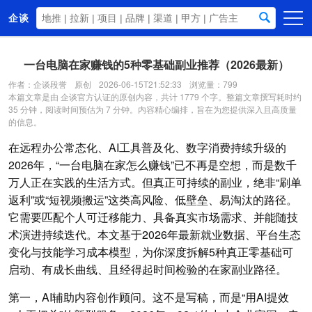
企谈
首页
一台电脑在家赚钱的5种零基础副业推荐（2026最新）
商务资源
作者：企谈段誉
原创
2026-06-15T21:52:33
浏览量：799
本篇文章是由 企谈官方认证的原创内容，共计 1779 个字。整篇文章撰写耗时约
资讯动态
35 分钟，阅读时间预估为 7 分钟。内容精心编排，旨在为您提供深入且高质量
的信息。
关于我们
在远程办公常态化、AI工具普及化、数字消费持续升级的
2026年，“一台电脑在家怎么赚钱”已不再是空想，而是数千
万人正在实践的生活方式。但真正可持续的副业，绝非“刷单
返利”或“短视频搬运”这类高风险、低壁垒、易淘汰的路径。
它需要匹配个人可迁移能力、具备真实市场需求、并能随技
术演进持续迭代。本文基于2026年最新就业数据、平台生态
变化与技能学习成本模型，为你深度拆解5种真正零基础可
启动、有成长曲线、且经得起时间检验的在家副业路径。
第一，AI辅助内容创作顾问。这不是写稿，而是“用AI提效