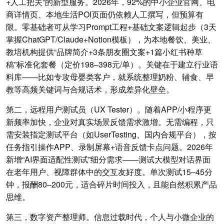
+人工把关”的新型服务。2026年，92%的中小企业官网、电
商详情页、本地生活POI页面仍依赖人工撰写，但预算有
限。零基础者可从学习Prompt工程+基础文案逻辑起步（3天
掌握ChatGPT/Claude+Notion模板），为本地餐饮、美业、
教培机构提供“品牌简介+3条朋友圈文案+1篇小红书种草
稿”标准化套餐（定价198–398元/单）。关键在于建立行业语
料库——比如专攻母婴类客户，就系统整理奶粉、辅食、早
教等高频关键词与合规话术，形成差异化壁垒。
第二，远程用户测试员（UX Tester）。随着APP/小程序更
新频率加快，企业对真实场景反馈需求激增。无需编程，只
需安装指定测试平台（如UserTesting、国内合规平台），按
任务指引操作APP、录制屏幕+语音反馈卡点问题。2026年
新增“AI界面适配性测试”细分需求——测试大模型对话界面
在老年用户、视障群体中的交互友好度。单次测试15–45分
钟，报酬80–200元，适合碎片时间投入，且能自然积累产品
思维。
第三，数字资产整理师。信息过载时代，个人与小微企业的