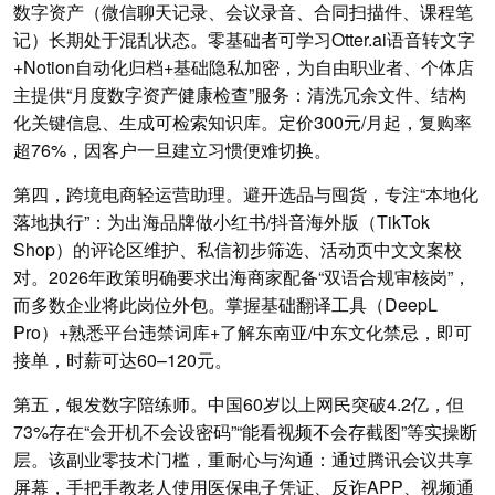
数字资产（微信聊天记录、会议录音、合同扫描件、课程笔
记）长期处于混乱状态。零基础者可学习Otter.ai语音转文字
+Notion自动化归档+基础隐私加密，为自由职业者、个体店
主提供“月度数字资产健康检查”服务：清洗冗余文件、结构
化关键信息、生成可检索知识库。定价300元/月起，复购率
超76%，因客户一旦建立习惯便难切换。
第四，跨境电商轻运营助理。避开选品与囤货，专注“本地化
落地执行”：为出海品牌做小红书/抖音海外版（TikTok
Shop）的评论区维护、私信初步筛选、活动页中文文案校
对。2026年政策明确要求出海商家配备“双语合规审核岗”，
而多数企业将此岗位外包。掌握基础翻译工具（DeepL
Pro）+熟悉平台违禁词库+了解东南亚/中东文化禁忌，即可
接单，时薪可达60–120元。
第五，银发数字陪练师。中国60岁以上网民突破4.2亿，但
73%存在“会开机不会设密码”“能看视频不会存截图”等实操断
层。该副业零技术门槛，重耐心与沟通：通过腾讯会议共享
屏幕，手把手教老人使用医保电子凭证、反诈APP、视频通