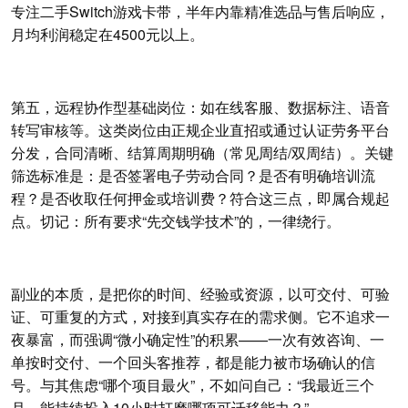
专注二手Switch游戏卡带，半年内靠精准选品与售后响应，
月均利润稳定在4500元以上。
第五，远程协作型基础岗位：如在线客服、数据标注、语音
转写审核等。这类岗位由正规企业直招或通过认证劳务平台
分发，合同清晰、结算周期明确（常见周结/双周结）。关键
筛选标准是：是否签署电子劳动合同？是否有明确培训流
程？是否收取任何押金或培训费？符合这三点，即属合规起
点。切记：所有要求“先交钱学技术”的，一律绕行。
副业的本质，是把你的时间、经验或资源，以可交付、可验
证、可重复的方式，对接到真实存在的需求侧。它不追求一
夜暴富，而强调“微小确定性”的积累——一次有效咨询、一
单按时交付、一个回头客推荐，都是能力被市场确认的信
号。与其焦虑“哪个项目最火”，不如问自己：“我最近三个
月，能持续投入10小时打磨哪项可迁移能力？”