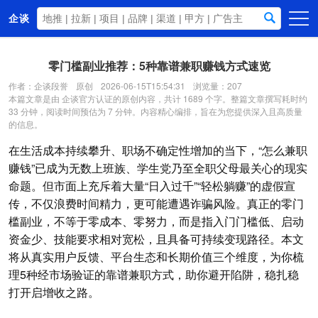
企谈
首页
零门槛副业推荐：5种靠谱兼职赚钱方式速览
商务资源
作者：企谈段誉
原创
2026-06-15T15:54:31
浏览量：207
本篇文章是由 企谈官方认证的原创内容，共计 1689 个字。整篇文章撰写耗时约
资讯动态
33 分钟，阅读时间预估为 7 分钟。内容精心编排，旨在为您提供深入且高质量
的信息。
关于我们
在生活成本持续攀升、职场不确定性增加的当下，“怎么兼职
赚钱”已成为无数上班族、学生党乃至全职父母最关心的现实
命题。但市面上充斥着大量“日入过千”“轻松躺赚”的虚假宣
传，不仅浪费时间精力，更可能遭遇诈骗风险。真正的零门
槛副业，不等于零成本、零努力，而是指入门门槛低、启动
资金少、技能要求相对宽松，且具备可持续变现路径。本文
将从真实用户反馈、平台生态和长期价值三个维度，为你梳
理5种经市场验证的靠谱兼职方式，助你避开陷阱，稳扎稳
打开启增收之路。