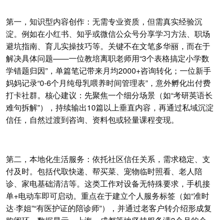
第一，知识型内容创作：无需专业资质，但需真实经验沉
淀。例如在小红书、知乎或微信公众号分享学习方法、职场
避坑指南、育儿实操技巧等。关键不在文笔多华丽，而在于
解决具体问题——一位教培离职老师用“3个表格搞定小学数
学错题归因”，单篇笔记带来月均2000+咨询转化；一位新手
妈妈记录“0-6个月纯母乳喂养时间管理表”，意外孵化出付费
打卡社群。核心建议：先聚焦一个细分场景（如“考研英语长
难句拆解”），持续输出10篇以上垂直内容，再通过私域沉淀
信任，自然过渡到咨询、资料包或轻量课程变现。
第二，本地化生活服务：依托社区信任关系，需求稳定、支
付及时。包括代取快递、帮买菜、宠物临时照看、老人陪
诊、家电基础清洁等。这类工作对设备无特殊要求，手机接
单+电动车即可启动。重点在于建立个人服务标签（如“准时
达·李姐”“有医护证的陪诊师”），并通过老客户转介绍形成复