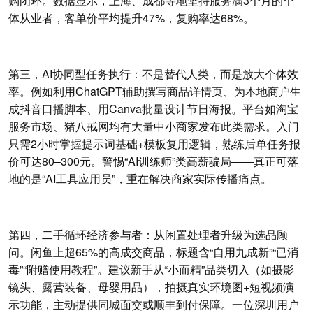
购闭环。数据显示，上海、成都等地坚持服务满3个月的个
体从业者，客单价平均提升47%，复购率达68%。
第三，AI协同型任务执行：不是替代人类，而是放大个体效
率。例如利用ChatGPT辅助撰写商品详情页、为本地商户生
成抖音口播脚本、用Canva批量设计节日海报。平台如淘宝
服务市场、猪八戒网均有大量中小商家发布此类需求。入门
只需2小时掌握提示词基础+模板复用逻辑，熟练后单任务报
价可达80–300元。警惕“AI训练师”类高薪骗局——真正可落
地的是“AI工具应用员”，重在解决商家实际传播痛点。
第四，二手循环经济参与者：从闲置处理者升级为选品顾
问。闲鱼上超65%的高成交商品，标题含“自用九成新”“已消
毒”“附赠使用教程”。建议新手从“小而精”品类切入（如摄影
镜头、露营装备、母婴用品），拍摄真实环境图+短视频演
示功能，主动提供同城面交或顺丰到付保障。一位深圳用户