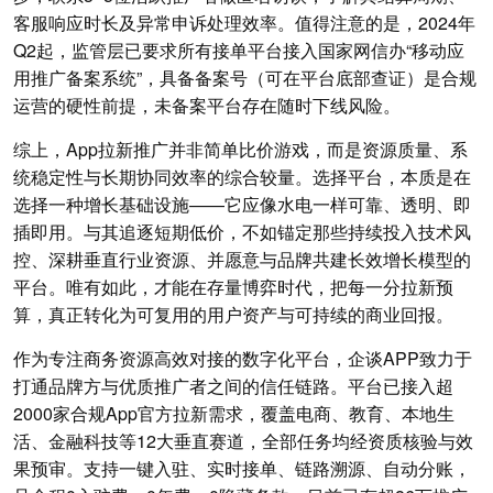
客服响应时长及异常申诉处理效率。值得注意的是，2024年
Q2起，监管层已要求所有接单平台接入国家网信办“移动应
用推广备案系统”，具备备案号（可在平台底部查证）是合规
运营的硬性前提，未备案平台存在随时下线风险。
综上，App拉新推广并非简单比价游戏，而是资源质量、系
统稳定性与长期协同效率的综合较量。选择平台，本质是在
选择一种增长基础设施——它应像水电一样可靠、透明、即
插即用。与其追逐短期低价，不如锚定那些持续投入技术风
控、深耕垂直行业资源、并愿意与品牌共建长效增长模型的
平台。唯有如此，才能在存量博弈时代，把每一分拉新预
算，真正转化为可复用的用户资产与可持续的商业回报。
作为专注商务资源高效对接的数字化平台，企谈APP致力于
打通品牌方与优质推广者之间的信任链路。平台已接入超
2000家合规App官方拉新需求，覆盖电商、教育、本地生
活、金融科技等12大垂直赛道，全部任务均经资质核验与效
果预审。支持一键入驻、实时接单、链路溯源、自动分账，