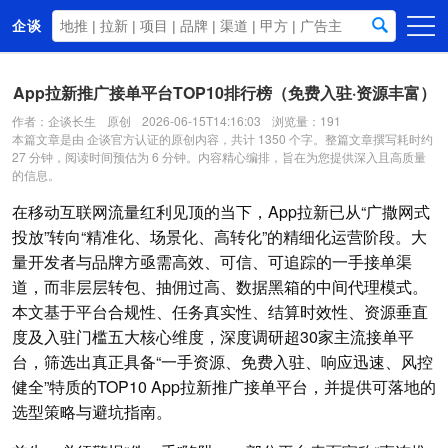
企谈
首页
App拉新推广接单平台TOP10排行榜（免费入驻·资源丰富）
商务资源
作者：企谈长生
原创
2026-06-15T14:16:03
浏览量：191
本篇文章是由 企谈官方认证的原创内容，共计 1350 个字。整篇文章撰写耗时约
资讯动态
27 分钟，阅读时间预估为 6 分钟。内容精心编排，旨在为您提供深入且高质量
的信息。
关于我们
在移动互联网流量红利见顶的当下，App拉新已从“广撒网式
投放”转向“精准化、场景化、高转化”的精细化运营阶段。大
量开发者与品牌方亟需高效、可信、可追踪的一手接单渠
道，而非层层转包、抽佣过高、数据黑箱的中间代理模式。
本文基于平台合规性、任务真实性、结算时效性、资源垂直
度及入驻门槛五大核心维度，深度调研超30家主流接单平
台，筛选出真正具备“一手资源、免费入驻、响应迅速、风控
健全”特质的TOP10 App拉新推广接单平台，并提供可落地的
选型策略与避坑指南。