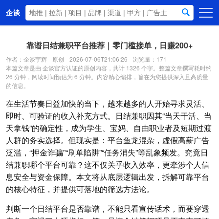
企谈
首页
靠谱日结兼职平台推荐｜零门槛接单，日赚200+
商务资源
作者：企谈宇辉
原创
2026-07-06T21:06:26
浏览量：171
本篇文章是由 企谈官方认证的原创内容，共计 1326 个字。整篇文章撰写耗时约
资讯动态
26 分钟，阅读时间预估为 6 分钟。内容精心编排，旨在为您提供深入且高质量
的信息。
关于我们
在生活节奏日益加快的当下，越来越多的人开始寻求灵活、
即时、可验证的收入补充方式。日结兼职因其“当天干活、当
天拿钱”的确定性，成为学生、宝妈、自由职业者及短期过渡
人群的务实选择。但现实是：平台鱼龙混杂，虚假高薪广告
泛滥，“押金诈骗”“刷单陷阱”“任务消失”等乱象频发。究竟日
结兼职哪个平台可靠？这不仅关乎收入效率，更牵涉个人信
息安全与资金保障。本文将从底层逻辑出发，拆解可靠平台
的核心特征，并提供可落地的筛选方法论。
判断一个日结平台是否靠谱，不能只看宣传话术，而要穿透