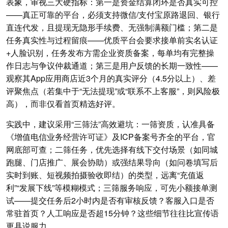
表象，审视三大硬指标：第一是资金结算闭环是否真实可控
——真正可靠的平台，必须支持微信/支付宝原路退回、银行
直连代发，且提现无隐形手续费、无强制满额门槛；第二是
任务真实性与过程留痕——优质平台会要求接单前实名认证
+人脸识别，任务发布方需企业资质备案，每单均有完整操
作日志与争议仲裁通道；第三是用户反馈的长期一致性——
观察其App应用商店近3个月的真实评分（4.5分以上）、差
评聚焦点（若集中于“无法提现”或“联系不上客服”，则风险极
高），而非仅看首页精选好评。
实践中，建议采用“三筛法”高效避坑：一筛资质，认准具备
《增值电信业务经营许可证》及ICP备案号齐全的平台，官
网底部可查；二筛任务，优先选择有线下交付场景（如同城
跑腿、门店推广、展会协助）或强结果导向（如问卷填写后
实时到账、短视频拍摄验收即结）的类型，远离“充值返
利”“发展下线”等模糊模式；三筛服务响应，可先小额接单测
试——提交任务后2小时内是否有审核反馈？客服入口是否
常驻首页？人工响应是否超15分钟？这些细节往往比宣传语
更具说服力。