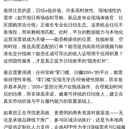
值得注意的是，日结≠低价值。许多高时效性、强地域性的
需求（如节假日商场临时导购、新品发布会现场体验官、社
区团购突击分拣）正催生专业化日结生态。这类机会往往不
靠海投，而依赖精准匹配。此时，平台的数据能力与本地化
运营深度就成为关键——能否根据你的位置、技能标签、空
闲时段，推送高度适配的订单？能否提供岗前培训视频与标
准化交付指南？能否生成可导出的收入证明用于信用积累？
这些隐性服务，才是真正提升日结效率的“隐形杠杆”。
最后需要强调：任何宣称“零门槛、日赚200+”的平台，都需
保持理性审视。“零门槛”应指无学历/经验硬性限制，而非放
弃基本风控；“200+”是部分用户在熟练操作、合理规划时间
后的结果，而非保底承诺。健康可持续的日结收入，建立在
真实劳动价值与平台履约能力的双重基础上。
如果您正在寻找更高效、更透明的商务资源对接渠道——无
论是承接品牌线下推广、参与区域活动执行，还是为本地商
户提供定制化人力支持，企谈APP作为专注B端需求与C端服