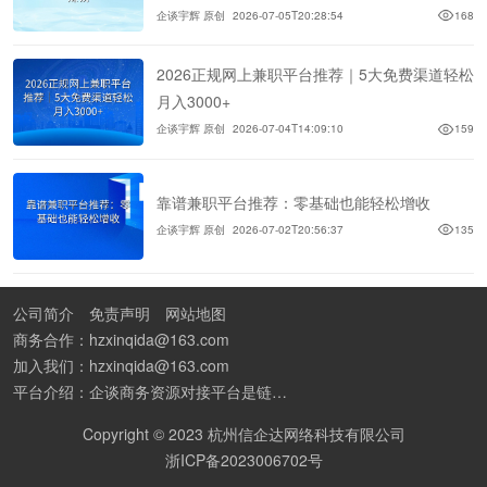
企谈宇辉 原创
2026-07-05T20:28:54
168
2026正规网上兼职平台推荐｜5大免费渠道轻松
月入3000+
企谈宇辉 原创
2026-07-04T14:09:10
159
靠谱兼职平台推荐：零基础也能轻松增收
企谈宇辉 原创
2026-07-02T20:56:37
135
公司简介
免责声明
网站地图
商务合作：hzxinqida@163.com
加入我们：hzxinqida@163.com
平台介绍：企谈商务资源对接平台是链接资源人脉与客户的平台,也是地推app接任务平台、地推拉新团队接单平台。平台汇聚100W+商务资源，地推拉新、APP推广、BD异业合作等业务可免费发布。同时全国的地推团队和个人都可在地推接单平台找到赚钱项目和分享交流地推问题。
Copyright © 2023 杭州信企达网络科技有限公司
浙ICP备2023006702号