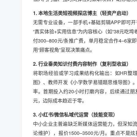
1. 本地生活类短视频探店博主（轻资产启动）
无需专业设备，一部手机+基础剪辑APP即可
“真实体验+实用信息”为内容核心（如“38元吃
付300–800元/条推广费，单月稳定合作4
用“顾客视角”呈现决策痛点。
2. 行业垂类知识付费内容制作（复利型收益）
将职场经验或学习成果结构化输出：如HR整
图》、教师开发《小学数学易错题思维导图》。上
率。首期投入约20小时打磨内容，后续通过朋友
元，边际成本趋近于零。
3. 小红书/微信私域代运营（技能变现）
中小企业主普遍缺乏新媒体运营能力，但深知
论维护），报价1500–3500元/月。重点不