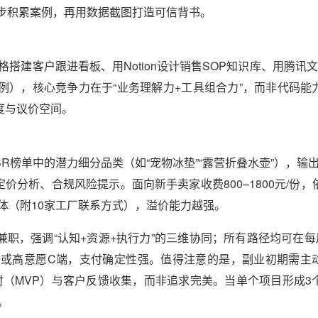
起步积累案例，再用数据截图打造可信背书。
建客户跟进看板、用Notion设计销售SOP知识库、用腾讯文档
元/例），核心竞争力在于“业务理解力+工具组合力”，而非代码能
度与议价空间。
SR榜单中的潜力细分品类（如“宠物冰垫”“露营折叠水壶”），输出
定价分析、合规风险提示。面向新手卖家收费800–1800元/份，
体（附10家工厂联系方式），溢价能力越强。
兼职，强调“认知+资源+执行力”的三维协同；所有路径均可在每周
端或高意愿C端，支付确定性强。值得注意的是，副业初期需主
付（MVP）与客户反馈收集，而非追求完美。当单个项目形成3
。