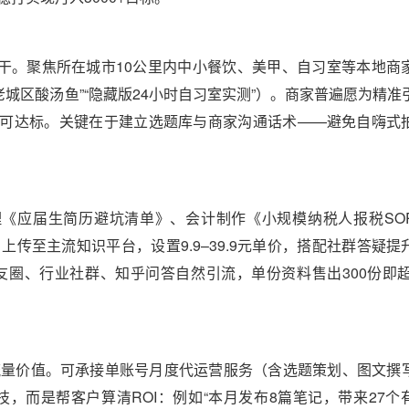
开干。聚焦所在城市10公里内中小餐饮、美甲、自习室等本地商
垮老城区酸汤鱼”“隐藏版24小时自习室实测”）。商家普遍愿为精准
–6家即可达标。关键在于建立选题库与商家沟通话术——避免自嗨式
理《应届生简历避坑清单》、会计制作《小规模纳税人报税SO
传至主流知识平台，设置9.9–39.9元单价，搭配社群答疑提
圈、行业社群、知乎问答自然引流，单份资料售出300份即超9
流量价值。可承接单账号月度代运营服务（含选题策划、图文撰
是炫技，而是帮客户算清ROI：例如“本月发布8篇笔记，带来27个