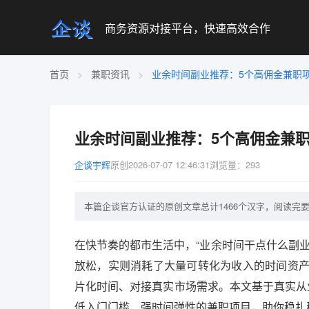
商务资源对接平台，快速高效合作
首页
>
兼职资讯
>
业余时间副业推荐：5个高佣金兼职项目
业余时间副业推荐：5个高佣金兼职项
企谈宇辉
原创
2026-07-07 12:46:31
浏览量：293
本篇企谈官方认证的原创文章总计1466个汉字，阅读完要3
在快节奏的都市生活中，“业余时间干点什么副
放松，实则消耗了大量可转化为收入的时间资
片化时间、对接真实市场需求。本文基于真实从
低入门门槛、强时间弹性的兼职项目，助你稳扎稳