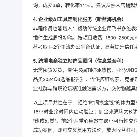
询，成交3单，转化率11%”。建议从熟人店铺
4. 企业级AI工具定制化服务（新蓝海机会）
非程序员也能切入：帮助传统企业用飞书多维表格搭
插件生成周报初稿。按项目收费（800–2500
荐考取1–2个主流办公平台认证，显著提升信任
5. 跨境电商独立站选品顾问（信息差套利）
无需囤货发货，专注挖掘TikTok热榜、亚马逊B
品类2024Q3选品报告》，含供应链线索、竞品
业社群与跨境论坛精准触达需求方，交付物越具
以上项目共性在于：拒绝“时间换金钱”的体力型
15小时业余时间内启动验证；佣金来源均为B
“速成幻觉”，前2个月重心应放在最小可行性交
成功案例，即可交叉复用方法论，放大收益杠杆