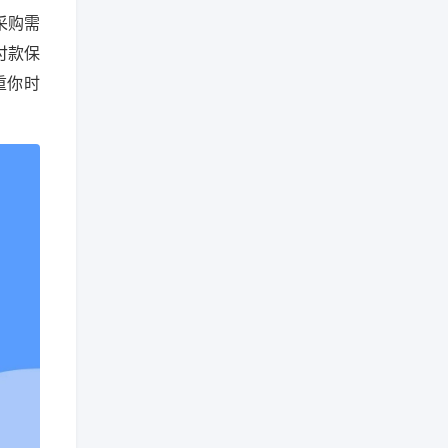
采购需
付款保
重你时