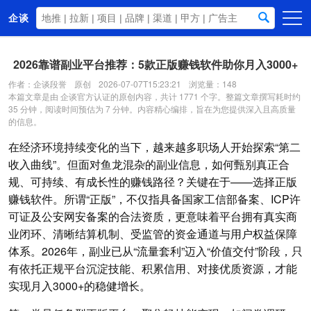
企谈
首页
2026靠谱副业平台推荐：5款正版赚钱软件助你月入3000+
商务资源
作者：企谈段誉
原创
2026-07-07T15:23:21
浏览量：148
本篇文章是由 企谈官方认证的原创内容，共计 1771 个字。整篇文章撰写耗时约
资讯动态
35 分钟，阅读时间预估为 7 分钟。内容精心编排，旨在为您提供深入且高质量
的信息。
关于我们
在经济环境持续变化的当下，越来越多职场人开始探索“第二
收入曲线”。但面对鱼龙混杂的副业信息，如何甄别真正合
规、可持续、有成长性的赚钱路径？关键在于——选择正版
赚钱软件。所谓“正版”，不仅指具备国家工信部备案、ICP许
可证及公安网安备案的合法资质，更意味着平台拥有真实商
业闭环、清晰结算机制、受监管的资金通道与用户权益保障
体系。2026年，副业已从“流量套利”迈入“价值交付”阶段，只
有依托正规平台沉淀技能、积累信用、对接优质资源，才能
实现月入3000+的稳健增长。