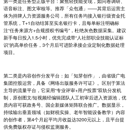
第一类是任务型正版平台：聚焦轻技能变现，如问卷调研、
语音标注、图文审核等。推荐「众包通」——其背后运营主
体为持牌人力资源服务公司，所有任务均接入银行级资金托
管系统，T+1自动结算至实名银行卡，且每单标注明确标
注“任务来源方+合规授权书编号”，杜绝灰色数据采集。建议
新手每日投入1.5小时，优先完成带“人社部职业技能认证标
识”的高单价任务，3个月后可进阶承接企业定制化数据处理
项目。
第二类是内容创作分发平台：如「知芽创作」，由省级广电
集团控股运营，具备《网络出版服务许可证》。区别于算法
主导的流量平台，它采用“专业评审+用户投票”双轨分发机
制，原创图文/短视频经编辑团队人工初审后进入资源池，优
质内容可获政务号、国企新媒体矩阵联合推广。数据显示，
持续输出垂直领域（如财税实操、老年智能设备教学）内容
的创作者，第4个月起平均月收益达3200元以上，且平台提
供免费版权存证与侵权监测服务。