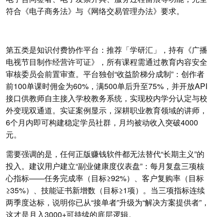
符合《电子商务法》与《网络交易管理办法》要求。
第五类是知识付费协作平台：推荐「学研汇」，持有《广播
电视节目制作经营许可证》，所有课程需通过教育内容安全
审核委员会前置审查。平台独创“收益阶梯分成制”：创作者
前100单课时佣金为60%，满500单后升至75%，并开放API
接口供教师自主接入学校教务系统，实现校内学分认定与校
外变现双通道。实证案例显示，深耕职业教育领域的讲师，
6个月内即可构建稳定学员社群，月均被动收入突破4000
元。
需要强调的是，任何正版赚钱软件都无法替代“长期主义”的
投入。建议用户建立“副业健康度仪表盘”：每月复盘三项核
心指标——任务完成率（目标≥92%）、客户复购率（目标
≥35%）、技能证书新增数（目标≥1项）。当三项指标连续
两季度达标，说明你已从“接单者”升级为“解决方案提供者”，
这才是月入3000+可持续的底层逻辑。