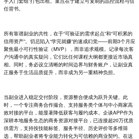
手入门套组”打包出租。重点在于建立可复制的品控流程与信
任背书。
所有靠谱副业的共性，在于“可验证的需求起点”和“可积累的
信用资产”。切忌陷入“学完就赚”的速成幻觉——前期3个月应
聚焦最小可行性验证（MVP），而非追求规模。记录每次客
户沟通中的真实疑问，它们比任何课程大纲都更接近市场真
相。同时，务必设立清晰的时间边界与财务账户，让副业真
正服务于生活品质提升，而非成为另一重精神负担。
当副业进入稳定交付阶段，资源整合便成为跃升关键。此
时，一个专注商务合作撮合、支持服务类个体与中小商家高
效对接的平台，能显著降低获客与履约成本。企谈APP作为
深耕本地服务生态的商务资源对接平台，已连接超20万优质
供需方，支持按技能标签、服务半径、历史评价等多维筛
选，帮助副业者将专业能力转化为可信赖的商业契约。在这