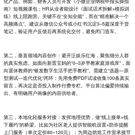
化产品。例如，财务人员可开发《小微企业纳税申报实操指
南》短视频课包；HR从业者能设计《面试话术拆解+模拟训
练》线上陪跑营。关键不在“全知全能”，而在“精准解决一个
高频痛点”。建议从微信公众号或小红书沉淀3–5篇深度干货
笔记，验证用户反馈后再系统化交付，避免闭门造车。
第二，垂直领域内容创作：避开泛娱乐红海，聚焦细分人群
的真实焦虑。如面向新晋宝妈的“0–3岁早教家庭游戏库”，面
向退休教师的“银发数字生活手把手教程”。需建立“选题—原
型测试—迭代优化”闭环：先用免费PDF试读收集100条真实
留言，再决定是否投入制作付费专栏。平台算法偏爱持续输
出、有明确用户画像的内容供给者。
第三，本地化轻服务对接：发挥地理优势，做“线上接单+线
下履约”的桥梁。比如为社区老人提供智能机设置+防诈提醒
上门服务（单次定价80–120元）；为周边烘焙工作室承接节