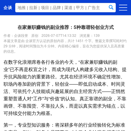
企谈
首页
在家兼职赚钱的副业推荐：5种靠谱轻创业方式
商务资源
作者：企谈段誉
原创
2026-07-07T14:13:32
浏览量：139
本篇文章是由 企谈官方认证的原创内容，共计 1451 个字。整篇文章撰写耗时约
资讯动态
29 分钟，阅读时间预估为 6 分钟。内容精心编排，旨在为您提供深入且高质量
的信息。
关于我们
在数字化浪潮席卷各行各业的今天，“在家兼职赚钱的副
业”已不再是权宜之计，而成为现代人构建多元收入结构、提
升抗风险能力的重要路径。尤其在经济环境不确定性增加、
职场内卷加剧的背景下，轻创业——即低启动成本、时间灵
活、可依托个人技能或兴趣延展的自主经营方式——正悄然
重塑普通人对“工作”与“价值”的认知。真正靠谱的副业，不靠
画饼、不靠囤货、不靠拉人头，而是以真实需求为锚点，以
可持续交付能力为根基。
第一，专业型知识服务：将深耕多年的行业经验转化为标准