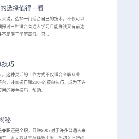
人的选择值得一看
人来说，选择一门适合自己的技术，不仅可以
细探讨三种适合普通人学习且能赚钱又有前途
局限于学历高低。只...
单技巧
入。这种灵活的工作方式不仅适合全职从业
台，并掌握日赚200+的接单技巧，成为了许
的接单技巧，帮助...
揭秘
兼职还是全职，日赚200+对于许多普通人来
避开。本文将从实战经验出发，为初入此行的