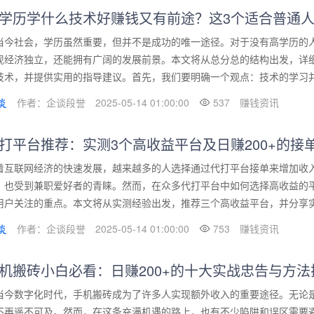
学历学什么技术好赚钱又有前途？这3个适合普通
当今社会，学历虽然重要，但并不是成功的唯一途径。对于没有高学历的
现经济独立，还能拥有广阔的发展前景。本文将从总分总的结构出发，详
技术，并提供实用的指导建议。首先，我们要明确一个观点：技术的学习并不
作者：企谈段誉
2025-05-14 01:00:00
537
赚钱资讯
打平台推荐：实测3个高收益平台及日赚200+的接
着互联网经济的快速发展，越来越多的人选择通过代打平台接单来增加收
，也受到兼职爱好者的青睐。然而，在众多代打平台中如何选择高收益的平
用户关注的重点。本文将从实测经验出发，推荐三个高收益平台，并分享实用
作者：企谈段誉
2025-05-14 01:00:00
753
赚钱资讯
机搬砖小白必看：日赚200+的十大实战忠告与方法
当今数字化时代，手机搬砖成为了许多人实现额外收入的重要途径。无论是
不再遥不可及。然而，在这条充满机遇的路上，也有不少陷阱和误区需要