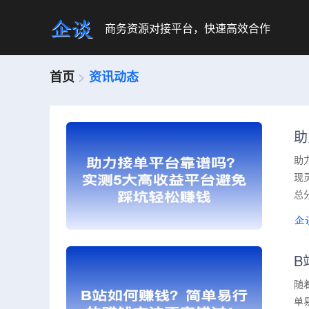
商务资源对接平台，快速高效合作
首页
>
资讯动态
助
助
现
总
B
随
单