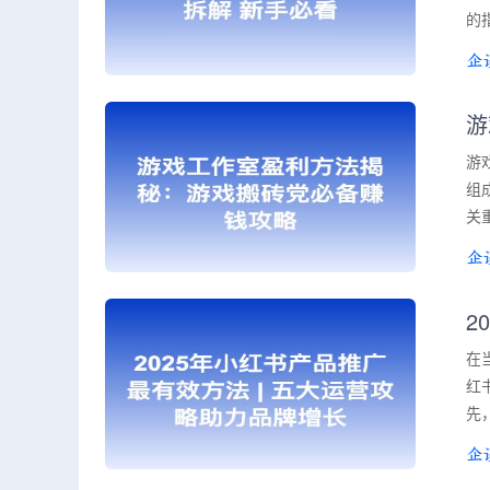
的
游
游
组
关
2
在
红
先