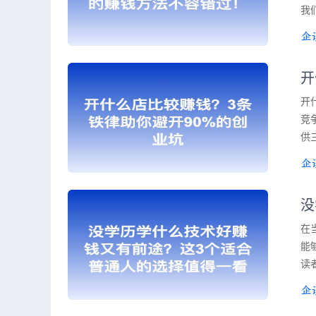
我
开
开
竞
供
没
在
能
读