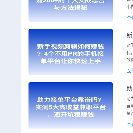
小
新
对
代
软
助
助
台
探