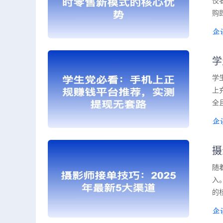
佼
购
学
学
上
全
摄
随
入
的