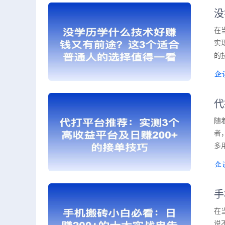
没
在
实
的
代
随
者
多
手
在
说