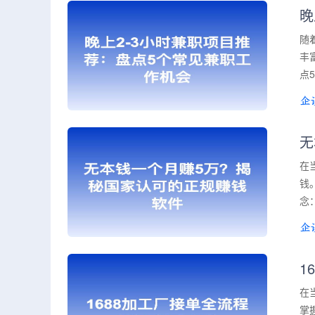
晚
随
丰
点
无
在
钱
念
1
在
掌