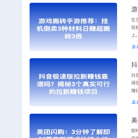
游
在
轻
上
抖
抖
得
赚
美
即