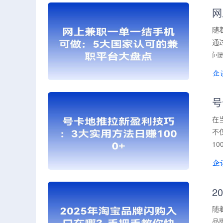
网
随
通
问
号
在
不
1
2
随
品