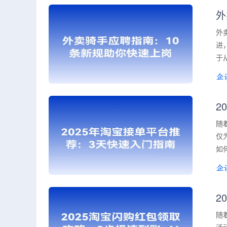
外
外
进
于
2
随
仅
如
2
随