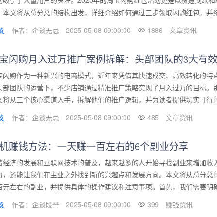
动吸引了大量用户的关注。2025年的淘宝闪购红包活动更是以极速到账和
。本文将从总分总的结构出发，详细介绍如何通过三步领取闪购红包，并结合A
作者：企谈无忌
2025-05-08 09:00:00
1886
文章资讯
宝闪购月入过万推广案例拆解：头部团队的3大有
宝闪购作为一种新兴的电商模式，近年来凭借其快速成交、高效转化的特
头部团队的运营下，不少店铺通过精准推广策略实现了月入过万的目标。
文将从三个核心渠道入手，拆解他们的推广逻辑，并为读者提供切实可行的操
作者：企谈无忌
2025-05-08 09:00:00
485
文章资讯
机赚钱方法：一天赚一百左右的6个副业分享
着经济的发展和互联网技术的普及，越来越多的人开始寻找副业来增加收
力，还能让我们在主业之外找到新的兴趣点和发展方向。本文将从总分总
百元左右的副业，并提供具体的操作建议和注意事项。首先，我们需要明确一
作者：企谈段誉
2025-05-08 09:00:00
399
赚钱资讯