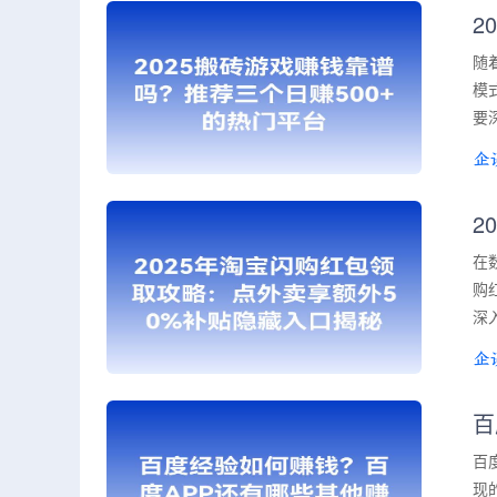
2
随
模
要
2
在
购
深
百
百
现