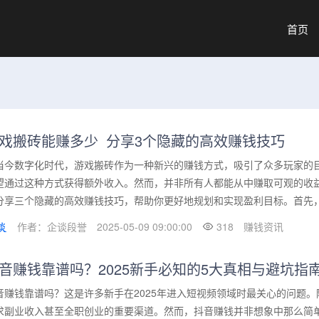
首页
戏搬砖能赚多少_分享3个隐藏的高效赚钱技巧
当今数字化时代，游戏搬砖作为一种新兴的赚钱方式，吸引了众多玩家的
望通过这种方式获得额外收入。然而，并非所有人都能从中赚取可观的收
分享三个隐藏的高效赚钱技巧，帮助你更好地规划和实现盈利目标。首先，我
作者：企谈段誉
2025-05-09 09:00:00
318
赚钱资讯
音赚钱靠谱吗？2025新手必知的5大真相与避坑指
音赚钱靠谱吗？这是许多新手在2025年进入短视频领域时最关心的问题
求副业收入甚至全职创业的重要渠道。然而，抖音赚钱并非想象中那么简