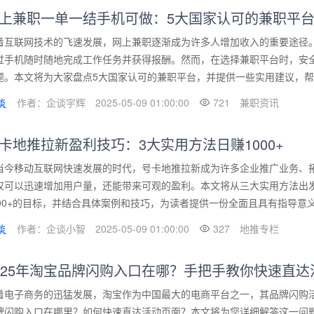
上兼职一单一结手机可做：5大国家认可的兼职平
着互联网技术的飞速发展，网上兼职逐渐成为许多人增加收入的重要途径
过手机随时随地完成工作任务并获得报酬。然而，在选择兼职平台时，安
题。本文将为大家盘点5大国家认可的兼职平台，并提供一些实用建议，帮助
作者：企谈宇辉
2025-05-09 01:00:00
721
兼职资讯
卡地推拉新盈利技巧：3大实用方法日赚1000+
当今移动互联网快速发展的时代，号卡地推拉新成为许多企业推广业务、
仅可以迅速增加用户量，还能带来可观的盈利。本文将从三大实用方法出
000+的目标，并结合具体案例和技巧，为读者提供一份全面且具有指导意义
作者：企谈小智
2025-05-09 01:00:00
327
地推专栏
025年淘宝品牌闪购入口在哪？手把手教你快速直达
着电子商务的迅猛发展，淘宝作为中国最大的电商平台之一，其品牌闪购活
牌闪购入口在哪里？如何快速直达活动页面？本文将为您详细解答这一问