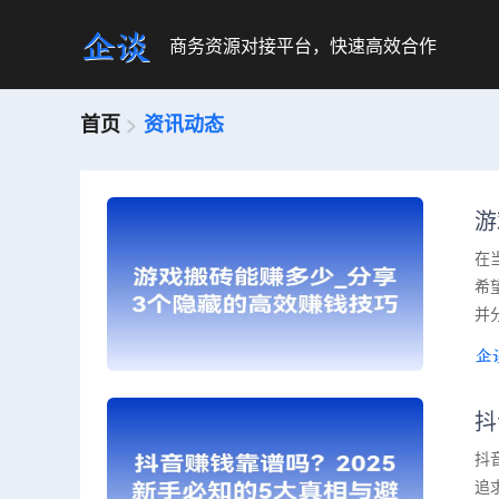
商务资源对接平台，快速高效合作
首页
>
资讯动态
游
在
希
并
抖
抖
追