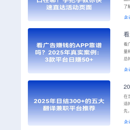
了
看
看
量
总
2
在
适
先