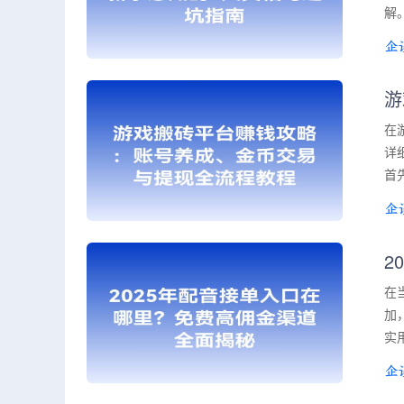
解
游
在
详
首
2
在
加
实