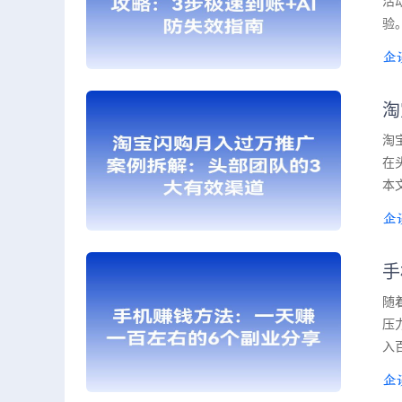
活
验
淘
淘
在
本
手
随
压
入