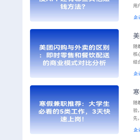
用
美
随
核
结
寒
随
验
先