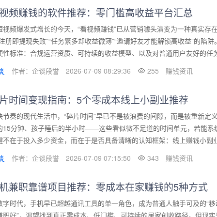
视频赚钱的软件推荐：零门槛高收益平台汇总
短视频爆发式增长的今天，“看视频赚钱”已从营销噱头演变为一种真实存
“注册即提现失败”“任务繁多却收益微薄”“邀请好友才能解锁高收益”的陷
硬性标准：合规运营资质、可持续的收益模型、以及对普通用户友好的任务逻
作者：企谈段誉
2026-07-09 08:29:36
255
赚钱资讯
片时间变现指南：5个零成本线上小副业推荐
快节奏的现代生活中，“碎片时间”早已不是被浪费的间隙，而是被重新定
的15分钟、孩子睡后的半小时——这些看似微不足道的时间单元，若能系
键不在于投入多少资金，而在于是否具备清晰的认知框架：线上赚钱小副业的
作者：企谈段誉
2026-07-09 07:15:50
343
赚钱资讯
机兼职靠谱项目推荐：零成本在家赚钱的5种方式
数字时代，手机早已超越通讯工具的单一角色，成为普通人触手可及的“移
兼职好”，渴望找到真正零成本、低门槛、可持续的居家创收路径。但现实是