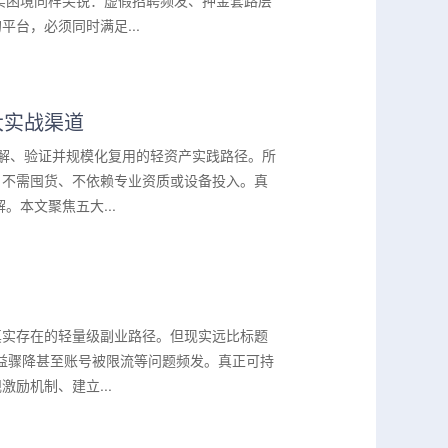
实困境同样尖锐：虚假招聘频发、押金套路层
台，必须同时满足...
大实战渠道
拆解、验证并规模化复用的轻资产实践路径。所
、不需囤货、不依赖专业资质或设备投入。真
本文聚焦五大...
真实存在的轻量级副业路径。但现实远比标题
益骤降甚至账号被限流等问题频发。真正可持
励机制、建立...