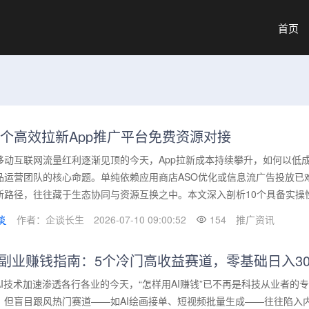
首页
0个高效拉新App推广平台免费资源对接
移动互联网流量红利逐渐见顶的今天，App拉新成本持续攀升，如何以低
品运营团队的核心命题。单纯依赖应用商店ASO优化或信息流广告投放已
新路径，往往藏于生态协同与资源互换之中。本文深入剖析10个具备实操性
作者：企谈长生
2026-07-10 09:00:52
154
推广资讯
I副业赚钱指南：5个冷门高收益赛道，零基础日入30
AI技术加速渗透各行各业的今天，“怎样用AI赚钱”已不再是科技从业者
。但盲目跟风热门赛道——如AI绘画接单、短视频批量生成——往往陷入