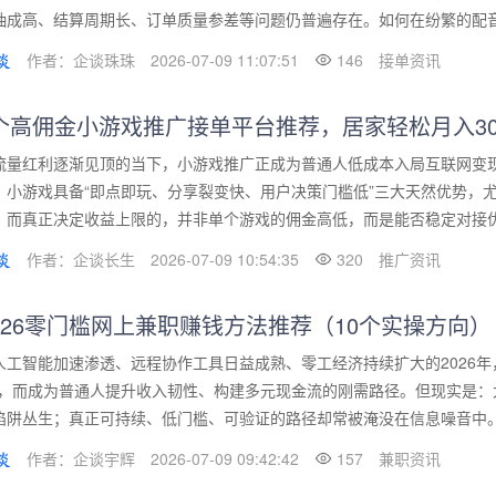
抽成高、结算周期长、订单质量参差等问题仍普遍存在。如何在纷繁的配音接
作者：企谈珠珠
2026-07-09 11:07:51
146
接单资讯
个高佣金小游戏推广接单平台推荐，居家轻松月入30
流量红利逐渐见顶的当下，小游戏推广正成为普通人低成本入局互联网变现
，小游戏具备“即点即玩、分享裂变快、用户决策门槛低”三大天然优势，
。而真正决定收益上限的，并非单个游戏的佣金高低，而是能否稳定对接优质
作者：企谈长生
2026-07-09 10:54:35
320
推广资讯
026零门槛网上兼职赚钱方法推荐（10个实操方向）
人工智能加速渗透、远程协作工具日益成熟、零工经济持续扩大的2026年
”，而成为普通人提升收入韧性、构建多元现金流的刚需路径。但现实是：大
陷阱丛生；真正可持续、低门槛、可验证的路径却常被淹没在信息噪音中。本
作者：企谈宇辉
2026-07-09 09:42:42
157
兼职资讯