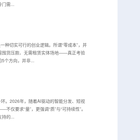
需...
一种切实可行的创业逻辑。所谓“零成本”，并
需囤货压款、无需租赁实体场地——真正考验
个方向，并非...
。2026年，随着AI驱动的智能分发、短视
仅要求“量”，更强调“质”与“可持续性”。
的...