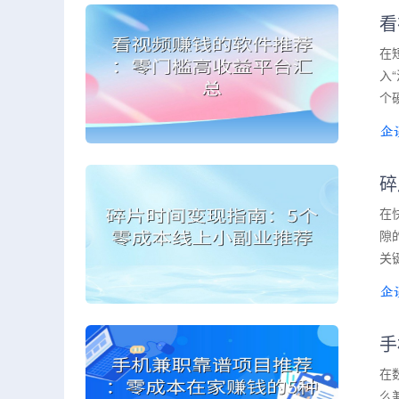
看
在
入
个
碎
在
隙
关
手
在
么