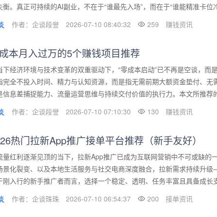
失衡。真正可持续的AI副业，不在于“谁最先入场”，而在于“谁能精准卡位冷门
作者：企谈段誉
2026-07-10 08:40:32
259
赚钱资讯
成本月入过万的5个赚钱项目推荐
当下经济环境与技术变革的双重驱动下，“零成本启动”已不再是空谈，而是
指完全不投入时间、精力与认知资源，而是指无需前期大额资金垫付、无
是信息差捕捉能力、流量运营思维与持续交付价值的执行力。本文所推荐的5
作者：企谈段誉
2026-07-10 07:10:30
130
赚钱资讯
026热门拉新App推广接单平台推荐（新手友好）
流量红利逐渐见顶的当下，拉新App推广已成为互联网营销中不可或缺的一环
场景化裂变、以及本地生活服务与社交电商深度融合，拉新需求持续升级——不
于刚入行的新手推广者而言，选择一个稳定、透明、任务丰富且具备成长支持
作者：企谈珠珠
2026-07-10 06:54:37
200
接单资讯