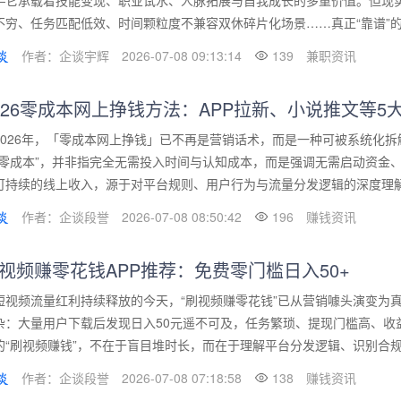
—它承载着技能变现、职业试水、人脉拓展与自我成长的多重价值。但现
不穷、任务匹配低效、时间颗粒度不兼容双休碎片化场景……真正“靠谱”的平
作者：企谈宇辉
2026-07-08 09:13:14
139
兼职资讯
026零成本网上挣钱方法：APP拉新、小说推文等5
2026年，「零成本网上挣钱」已不再是营销话术，而是一种可被系统化
“零成本”，并非指完全无需投入时间与认知成本，而是强调无需启动资金
可持续的线上收入，源于对平台规则、用户行为与流量分发逻辑的深度理解。
作者：企谈段誉
2026-07-08 08:50:42
196
赚钱资讯
视频赚零花钱APP推荐：免费零门槛日入50+
短视频流量红利持续释放的今天，“刷视频赚零花钱”已从营销噱头演变为
杂：大量用户下载后发现日入50元遥不可及，任务繁琐、提现门槛高、收
的“刷视频赚钱”，不在于盲目堆时长，而在于理解平台分发逻辑、识别合规激
作者：企谈段誉
2026-07-08 07:18:58
138
赚钱资讯