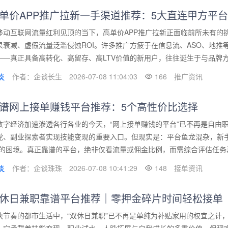
单价APP推广拉新一手渠道推荐：5大直连甲方平台
移动互联网流量红利见顶的当下，高单价APP推广拉新正面临前所未有的
果衰减、虚假流量泛滥侵蚀ROI。许多推广方疲于在信息流、ASO、地推
——真正具备高转化、高留存、高LTV价值的新用户，往往诞生于与品牌方直
作者：企谈长生
2026-07-08 11:04:03
166
推广资讯
谱网上接单赚钱平台推荐：5个高性价比选择
数字经济加速渗透各行各业的今天，“网上接单赚钱的平台”已不再是自由
党、副业探索者实现技能变现的重要入口。但现实是：平台鱼龙混杂，新
”的困境。真正靠谱的平台，绝非仅看流量或佣金比例，而需综合评估任务真
作者：企谈珠珠
2026-07-08 10:41:29
148
接单资讯
休日兼职靠谱平台推荐｜零押金碎片时间轻松接单
快节奏的都市生活中，“双休日兼职”已不再是单纯为补贴家用的权宜之计