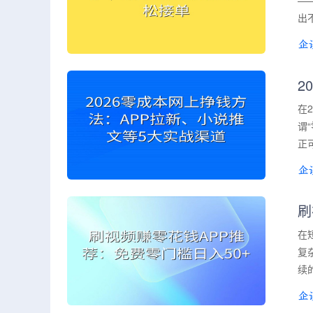
—
出
2
在
谓
正
刷
在
复
续