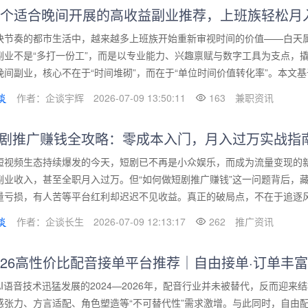
5个适合晚间开展的高收益副业推荐，上班族轻松月入3
快节奏的都市生活中，越来越多上班族开始重新审视时间的价值——白天
副业不是“多打一份工”，而是以专业能力、兴趣禀赋与数字工具为支点，
晚间副业，核心不在于“时间堆砌”，而在于“单位时间价值转化率”。本文基于
作者：企谈宇辉
2026-07-09 13:50:11
163
兼职资讯
剧推广赚钱全攻略：零成本入门，月入过万实战指
短视频生态持续爆发的今天，短剧已不再是小众娱乐，而成为流量变现的
副业收入，甚至全职月入过万。但“如何做短剧推广赚钱”这一问题背后，
量亏损，有人苦等平台红利却迟迟不见收益。真正的破局点，不在于追逐风口
作者：企谈长生
2026-07-09 12:13:17
262
推广资讯
026高性价比配音接单平台推荐｜自由接单·订单丰富
AI语音技术迅猛发展的2024—2026年，配音行业并未被替代，反而迎
感张力、方言适配、角色塑造等“不可替代性”需求激增。与此同时，自由