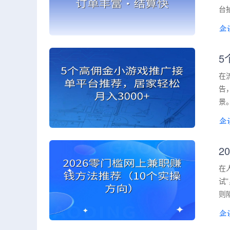
台
5
在
告
景
2
在
试
则