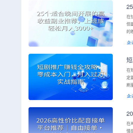
2
在
但
的
短
在
定
刷
2
在
情