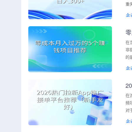
重
零
在
非
的
2
在
频
对