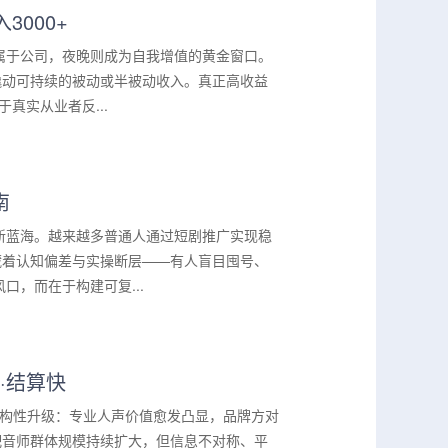
000+
属于公司，夜晚则成为自我增值的黄金窗口。
撬动可持续的被动或半被动收入。真正高收益
真实从业者反...
南
新蓝海。越来越多普通人通过短剧推广实现稳
藏着认知偏差与实操断层——有人盲目囤号、
，而在于构建可复...
·结算快
来结构性升级：专业人声价值愈发凸显，品牌方对
配音师群体规模持续扩大，但信息不对称、平