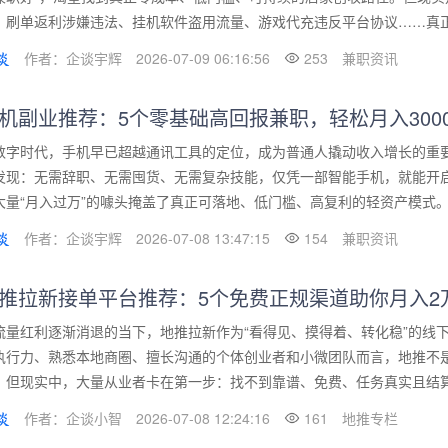
：刷单返利涉嫌违法、挂机软件盗用流量、游戏代充违反平台协议……真正的
作者：企谈宇辉
2026-07-09 06:16:56
253
兼职资讯
机副业推荐：5个零基础高回报兼职，轻松月入3000
数字时代，手机早已超越通讯工具的定位，成为普通人撬动收入增长的重
发现：无需辞职、无需囤货、无需复杂技能，仅凭一部智能手机，就能开
大量“月入过万”的噱头掩盖了真正可落地、低门槛、高复利的轻资产模式。本
作者：企谈宇辉
2026-07-08 13:47:15
154
兼职资讯
推拉新接单平台推荐：5个免费正规渠道助你月入2
流量红利逐渐消退的当下，地推拉新作为“看得见、摸得着、转化稳”的线
执行力、熟悉本地商圈、擅长沟通的个体创业者和小微团队而言，地推不
。但现实中，大量从业者卡在第一步：找不到靠谱、免费、任务真实且结算及
作者：企谈小智
2026-07-08 12:24:16
161
地推专栏