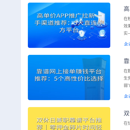
高
在
效
实
靠
在
生
弱
双
在