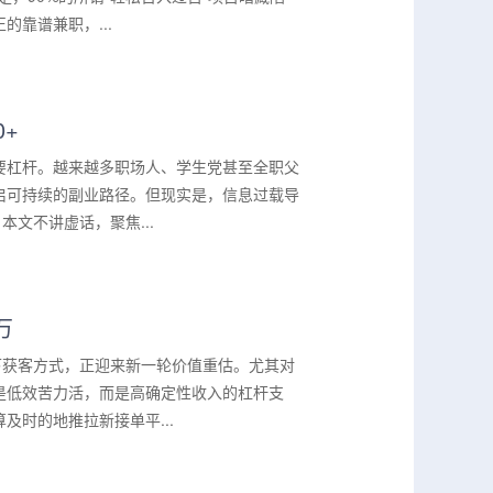
靠谱兼职，...
+
要杠杆。越来越多职场人、学生党甚至全职父
启可持续的副业路径。但现实是，信息过载导
文不讲虚话，聚焦...
万
下获客方式，正迎来新一轮价值重估。尤其对
是低效苦力活，而是高确定性收入的杠杆支
时的地推拉新接单平...