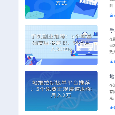
阱
手
在
母
致
地
在
有
点