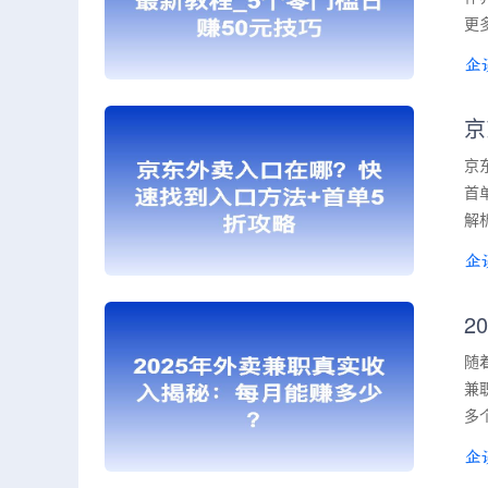
更
京
京
首
解
2
随
兼
多