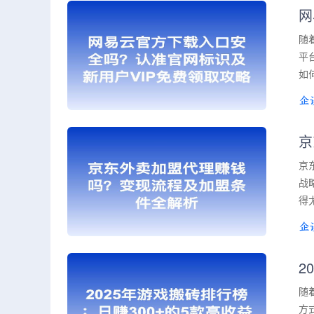
网
随
平
如
京
京
战
得
2
随
方