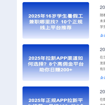
2
随
未
学
2
在
发
有
2
在