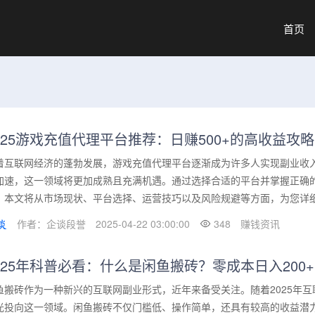
首页
025游戏充值代理平台推荐：日赚500+的高收益攻略
着互联网经济的蓬勃发展，游戏充值代理平台逐渐成为许多人实现副业收入
加速，这一领域将更加成熟且充满机遇。通过选择合适的平台并掌握正确的
。本文将从市场现状、平台选择、运营技巧以及风险规避等方面，为您详细剖
作者：企谈段誉
2025-04-22 03:00:00
348
赚钱资讯
025年科普必看：什么是闲鱼搬砖？零成本日入200
鱼搬砖作为一种新兴的互联网副业形式，近年来备受关注。随着2025年
光投向这一领域。闲鱼搬砖不仅门槛低、操作简单，还具有较高的收益潜力