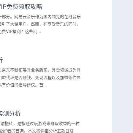
IP免费领取攻略
一部分。网易云音乐作为国内领先的在线音乐
吸引了大量用户。然而，在享受音乐的同时，
IP福利？这些问...
析
头京东不断拓展其业务版图，外卖领域成为其
加盟代理是否赚钱、变现流程以及加盟条件显
价值的指导建议。首...
游实测分析
所谓搬砖，是指通过玩游戏来赚取收益的一种
砖爱好者的首选。本文将详细分析五款日赚