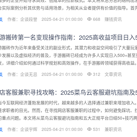
越多的企业开始寻求高效、低成本的拉新模式。本文将从总分总的结构出发
合实际案例分析其优势与适用场景，为相关从业者提供有价值的指导。首先，
作者：企谈段誉
2025-04-21 01:00:00
668
赚钱资讯
游搬砖第一名变现操作指南：2025高收益项目日入5
游搬砖作为近年来备受关注的副业形式，其潜力和收益空间吸引了大量玩家
步发展以及虚拟经济的普及，手游搬砖已经成为许多人实现日入500+甚
发，详细介绍如何通过科学规划和高效操作，在手游搬砖领域获得高收益。首
作者：企谈无忌
2025-04-21 01:00:00
312
文章资讯
店客服兼职寻找攻略：2025菜鸟云客服避坑指南及
当今互联网经济蓬勃发展的时代，越来越多的人选择通过兼职来增加收入
量求职者的目光。然而，在寻找网店客服兼职的过程中，如何避免踩坑、
的重点问题。本文将从菜鸟云客服避坑指南和五大正规平台日结50+技巧两个
作者：企谈宇辉
2025-04-21 01:00:00
531
兼职资讯