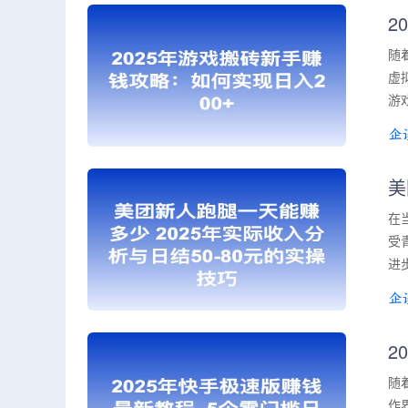
2
随
虚
游
美
在
受
进
2
随
作