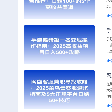
来
结
手
手
一
出
网
在
大
注