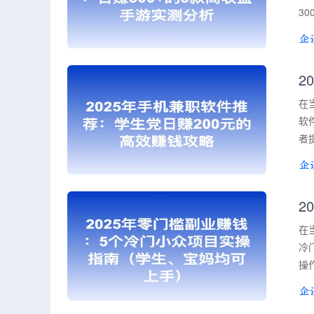
3
2
在
软
者
2
在
冷
操