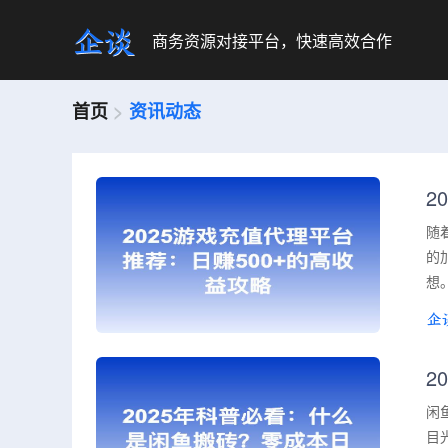
商务资源对接平台，快速高效合作
首页
>
资讯动态
2
随
的
想
2
闲
目