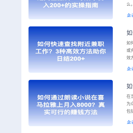
么
如
如
或
效
如
在
为
包