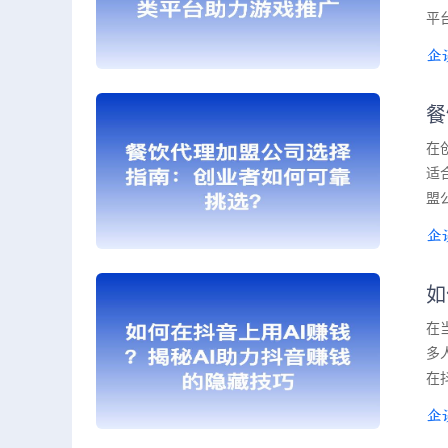
平
餐
在
适
盟
如
在
多
在