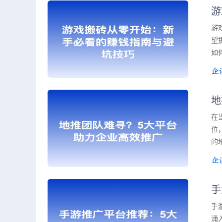
游
游
望
如
地
在
位
的
手
手
涌