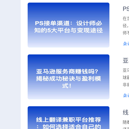
P
在
径
师
亚
亚
球
非
线
随