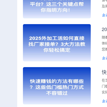
译
及
2
随
体
您
快
在
门
实