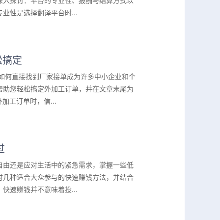
深入探讨：平台的专业性、报酬与结算方式以
性是选择翻译平台时...
松搞定
。如何直接找到厂家接单成为许多中小企业和个
帮助您轻松搞定外加工订单，并在文章末尾为
工订单时，信...
过
自由还是应对生活中的紧急需求，掌握一些低
讨几种适合大众参与的快速赚钱方法，并结合
速赚钱并不意味着投...