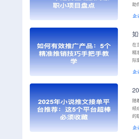
助
如
在
精
际
2
随
经
的