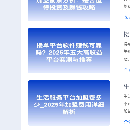
帮
接
接
笋
惑
生
生
不
加