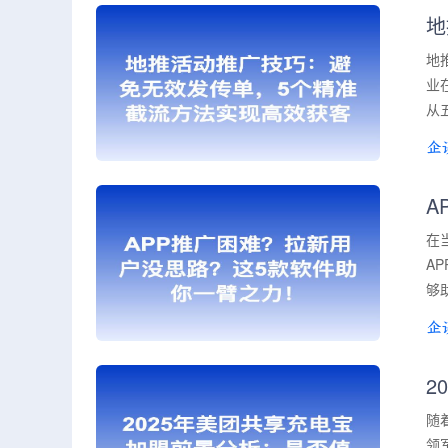
地
地
业
从
A
在
A
够
2
随
领