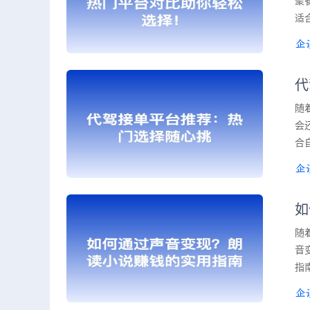
聚
适
代
随
会
合
如
随
音
指