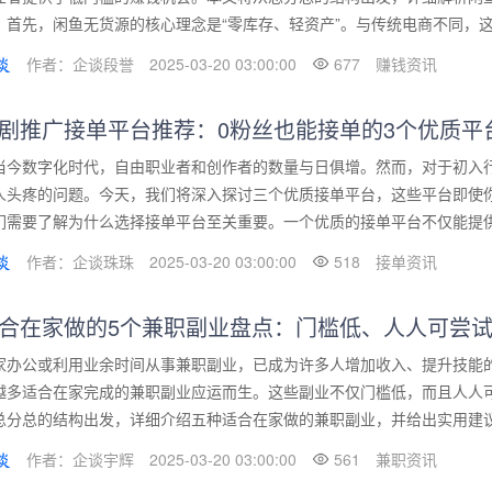
。首先，闲鱼无货源的核心理念是“零库存、轻资产”。与传统电商不同，这种
作者：企谈段誉
2025-03-20 03:00:00
677
赚钱资讯
剧推广接单平台推荐：0粉丝也能接单的3个优质平
当今数字化时代，自由职业者和创作者的数量与日俱增。然而，对于初入
人头疼的问题。今天，我们将深入探讨三个优质接单平台，这些平台即使
们需要了解为什么选择接单平台至关重要。一个优质的接单平台不仅能提供稳
作者：企谈珠珠
2025-03-20 03:00:00
518
接单资讯
合在家做的5个兼职副业盘点：门槛低、人人可尝
家办公或利用业余时间从事兼职副业，已成为许多人增加收入、提升技能
越多适合在家完成的兼职副业应运而生。这些副业不仅门槛低，而且人人
总分总的结构出发，详细介绍五种适合在家做的兼职副业，并给出实用建议，
作者：企谈宇辉
2025-03-20 03:00:00
561
兼职资讯