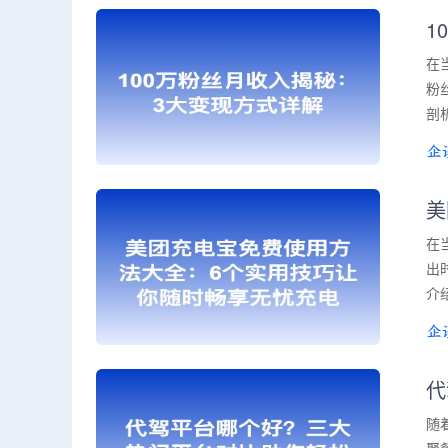
1
在
粉
剖
美
在
出
介
代
随