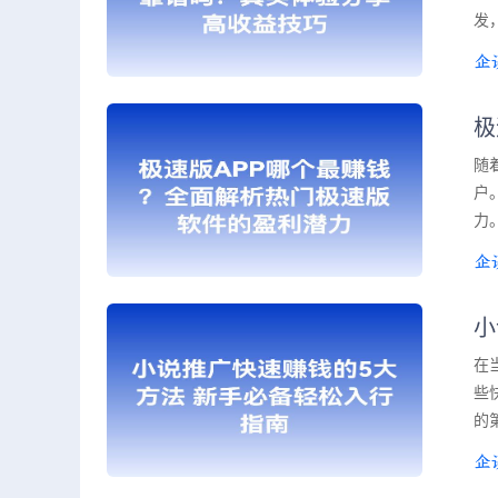
发
极
随
户
力
小
在
些
的