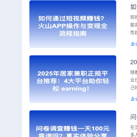
如
短
能
性
2
随
业
己
问
在
多