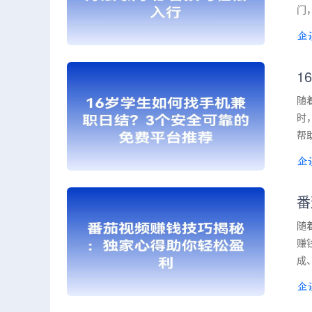
门
1
随
时
帮
番
随
赚
成