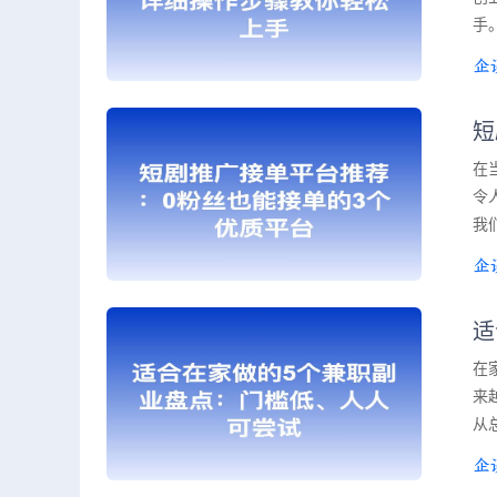
手
短
在
令
我
适
在
来
从