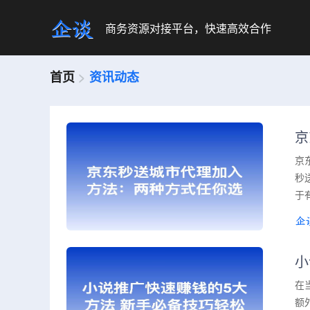
商务资源对接平台，快速高效合作
首页
>
资讯动态
京
京
秒
于
小
在
额