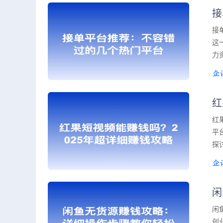
接
接
这
力
红
红
平
探
闲
闲
创