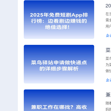
2
在
需
用
菜
菜
为
做
兼
随
妈