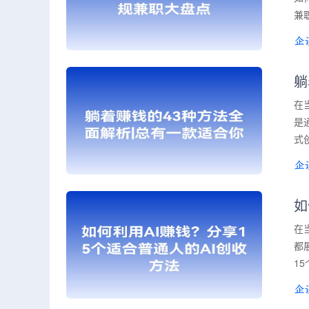
兼
躺
在
是
式
如
在
都
1