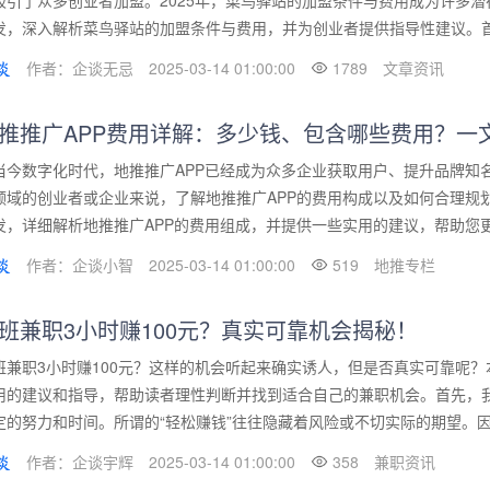
吸引了众多创业者加盟。2025年，菜鸟驿站的加盟条件与费用成为许多
发，深入解析菜鸟驿站的加盟条件与费用，并为创业者提供指导性建议。首先
作者：企谈无忌
2025-03-14 01:00:00
1789
文章资讯
推推广APP费用详解：多少钱、包含哪些费用？一
当今数字化时代，地推推广APP已经成为众多企业获取用户、提升品牌知
领域的创业者或企业来说，了解地推推广APP的费用构成以及如何合理规
发，详细解析地推推广APP的费用组成，并提供一些实用的建议，帮助您更好
作者：企谈小智
2025-03-14 01:00:00
519
地推专栏
班兼职3小时赚100元？真实可靠机会揭秘！
班兼职3小时赚100元？这样的机会听起来确实诱人，但是否真实可靠呢
用的建议和指导，帮助读者理性判断并找到适合自己的兼职机会。首先，
定的努力和时间。所谓的“轻松赚钱”往往隐藏着风险或不切实际的期望。因此
作者：企谈宇辉
2025-03-14 01:00:00
358
兼职资讯