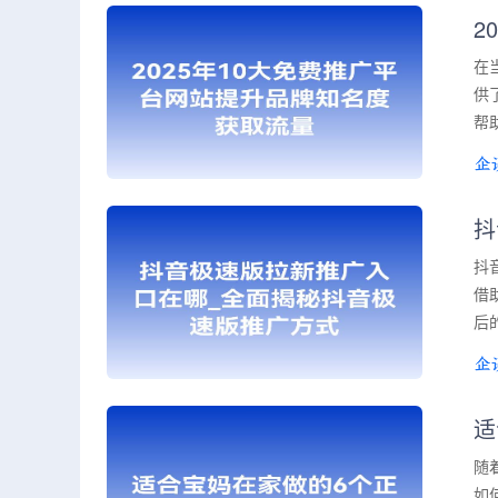
2
在
供
帮
抖
抖
借
后
适
随
如