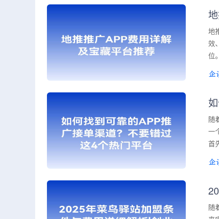
地
地
效
位
如
随
一
首
2
随