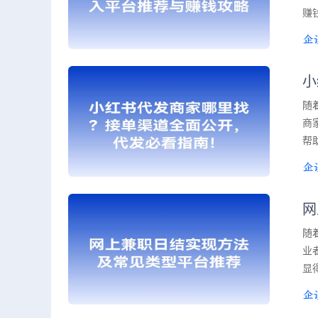
赚
小
随
商
帮
网
随
业
显