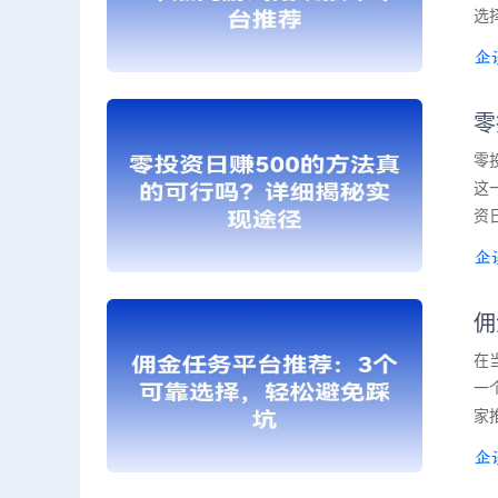
选
零
零
这
资
佣
在
一
家