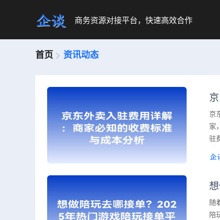
商务资源对接平台，快速高效合作
首页
>
资讯动态
京
京
家
驻
想
随
陪