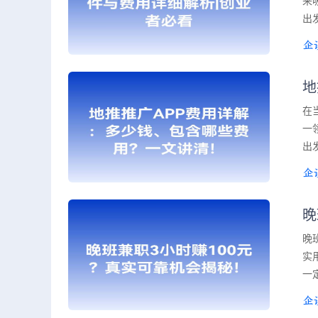
来
出
地
在
一
出
晚
晚
实
一