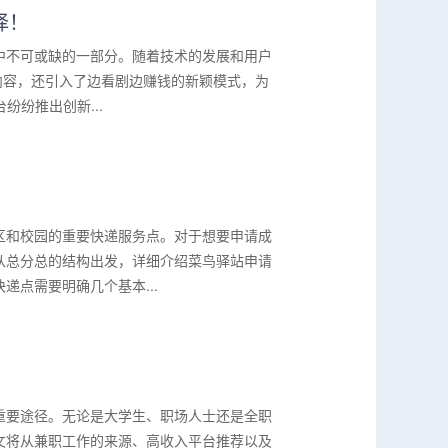
择！
中不可或缺的一部分。随着技术的发展和用户
内容，还引入了边看剧边赚钱的新颖模式，为
纷纷推出创新...
区和校园的重要快递服务点。对于想要申请成
从总分总的结构出发，详细介绍菜鸟驿站申请
点需要明确几个基本...
重要途径。无论是大学生、职场人士还是全职
文将从兼职工作的来源、高收入平台推荐以及