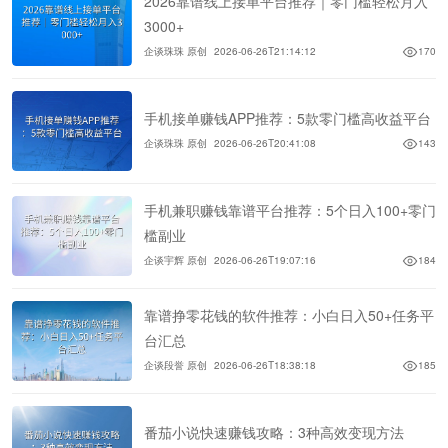
2026靠谱线上接单平台推荐｜零门槛轻松月入
3000+
企谈珠珠 原创
2026-06-26T21:14:12
170
手机接单赚钱APP推荐：5款零门槛高收益平台
企谈珠珠 原创
2026-06-26T20:41:08
143
手机兼职赚钱靠谱平台推荐：5个日入100+零门
槛副业
企谈宇辉 原创
2026-06-26T19:07:16
184
靠谱挣零花钱的软件推荐：小白日入50+任务平
台汇总
企谈段誉 原创
2026-06-26T18:38:18
185
番茄小说快速赚钱攻略：3种高效变现方法