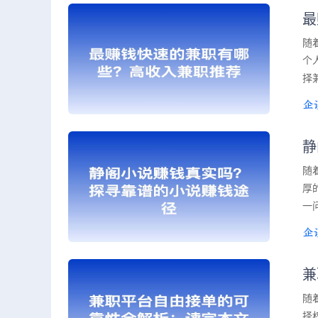
最
随
个
择
静
随
厚
一
兼
随
择