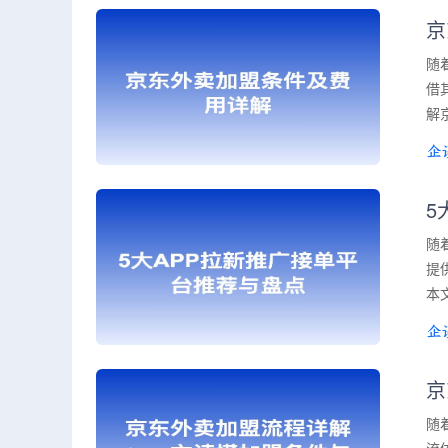
京
随
借
解
5
随
提
本
京
随