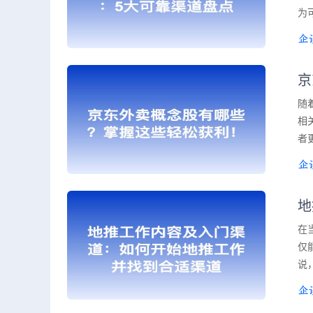
为
京
随
相
者
地
在
仅
说