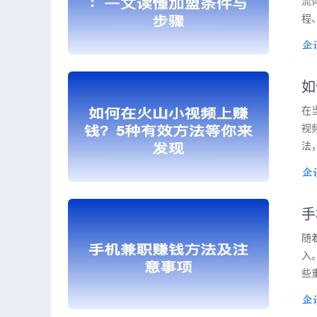
流
程
如
在
视
法
手
随
入
些