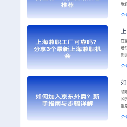
我
上
在
着
海
如
随
的
重