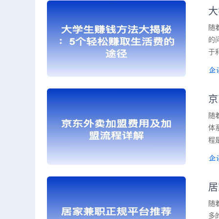
大
随
的
于
京
随
体
程
居
随
多