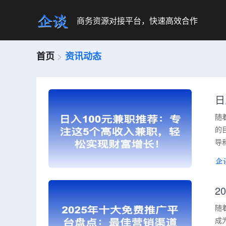
商务资源对接平台，快速高效合作
首页
>
资讯动态
日
随
的
导
2
随
成