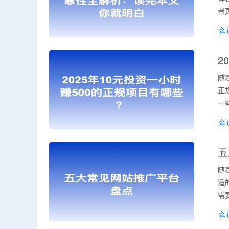
者
2
随
正
一
五
随
适
需