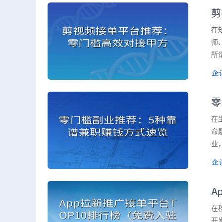
剪
在
师
所
零
在
命
业
A
在
开