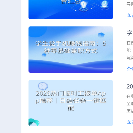
导
学
在
能
沉
2
在
至
历