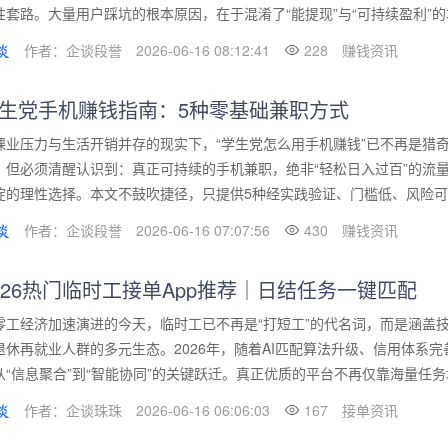
性套路。大量用户踩坑的根本原因，在于混淆了“能提现”与“可持续盈利”的本
作者：企谈段誉
2026-06-16 08:12:41
228
赚钱资讯
生党手机赚钱指南：5种零基础兼职方式
课业压力与生活开销并存的现实下，“学生党怎么用手机赚钱”已不再是猎
。但必须清醒认识到：真正可持续的手机兼职，绝非“轻松日入过百”的流
淀的理性选择。本文不鼓吹捷径，只提供5种经实践验证、门槛低、风险可控
作者：企谈段誉
2026-06-16 07:07:56
430
赚钱资讯
026热门临时工接单App推荐｜日结任务一键匹配
零工经济加速演进的今天，临时工已不再是“打短工”的代名词，而是涵盖
退休再就业人群的多元生态。2026年，随着AI匹配算法升级、信用体系完
从“信息聚合”到“智能协同”的关键跃迁。真正优质的平台不再仅靠海量任务堆
作者：企谈珠珠
2026-06-16 06:06:03
167
接单资讯