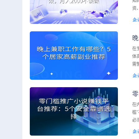
知
资
晚
在
体
需
零
在
槛
必