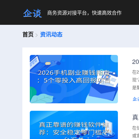
商务资源对接平台，快速高效合作
首页
>
资讯动态
2
在
现
是
真
在
或