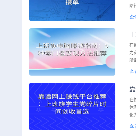
路
上
在
力
所
靠
在
休
化