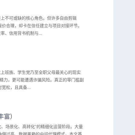
链上不可或缺的核心角色。但许多自由剪辑
报价合理，却卡在信任建立与项目对接环节。
、信用背书机制与...
数上班族、学生党乃至全职父母最关心的现实
间精力，更可能遭遇诈骗风险。真正的零门槛副
松，且具备...
源丰富）
准化、场景化、高转化”的精细化运营阶段。大量
抽佣过高、数据黑箱的中间代理模式。本文基