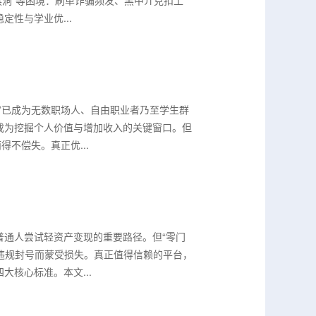
黑洞”等困境：刷单诈骗频发、黑中介克扣工
性与学业优...
”已成为无数职场人、自由职业者乃至学生群
成为挖掘个人价值与增加收入的关键窗口。但
不偿失。真正优...
普通人尝试轻资产变现的重要路径。但“零门
或违规封号而蒙受损失。真正值得信赖的平台，
核心标准。本文...