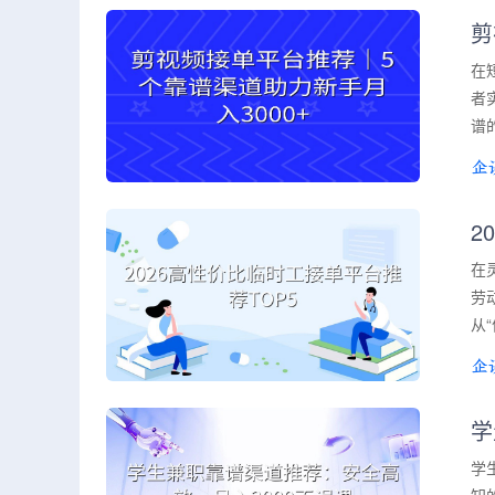
剪
在
者
谱
2
在
劳
从
学
学