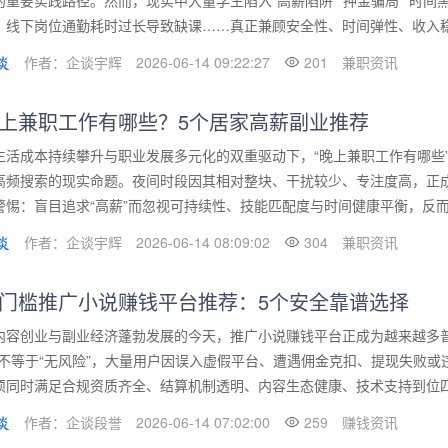
的重要实践路径。然而，现实中大量学生陷入“高薪陷阱”“押金骗局”“时间
、线下岗位通勤耗时过长导致缺课……真正兼顾安全性、时间弹性、收入稳定
作者：企谈宇辉
2026-06-14 09:22:27
201
兼职资讯
上兼职工作有哪些？5个居家高薪副业推荐
生活成本持续攀升与职业发展多元化的双重驱动下，“晚上兼职工作有哪些
高频搜索的现实命题。夜间时段因其相对整块、干扰较少、专注度高，正
警惕：盲目追求“高薪”而忽视可持续性、技能匹配度与时间健康平衡，反而得
作者：企谈宇辉
2026-06-14 08:09:02
304
兼职资讯
门槛推广小说赚钱平台推荐：5个安全靠谱选择
内容创业与副业经济蓬勃发展的今天，推广小说赚钱平台正成为越来越多
”不等于“无风险”，大量用户因误入虚假平台、遭遇佣金克扣、提现失败
须同时满足合规资质齐全、结算机制透明、内容生态健康、技术支持到位四大
作者：企谈段誉
2026-06-14 07:02:00
259
赚钱资讯