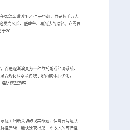
）
脑在家怎么赚钱”已不再是空想，而是数千万人
”这类高风险、低壁垒、易淘汰的路径。它需要
0...
作，而是逐渐演变为一种依托游戏经济系统、
链游合规化探索及传统手游内购体系优化，
经济模型透明...
和家庭主妇最关切的现实命题。但需要清醒认
现路径清晰、能快速获得第一笔收入的可行性