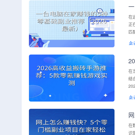
一
在
正
匹
2
在
结
2
网
在
识