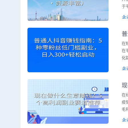
于
普
在
在
化
现
在
疫
毛