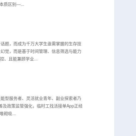
质区别—...
奇话题，而成为千万大学生亟需掌握的生存技
量幻觉，而是基于时间管理、信息筛选与能力
、且能兼顾学业...
技能型服务者、灵活就业青年、副业探索者乃
善及政策监管强化，临时工找活接单App正经
砌吸...