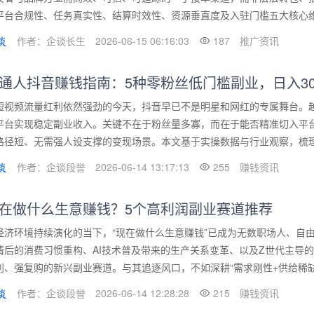
平台合规性、任务真实性、结算时效性、资源垂直度及入驻门槛五大核心维度
作者：企谈长生
2026-06-15 06:16:03
187
推广资讯
通人抖音赚钱指南：5种零粉丝低门槛副业，日入30
短视频流量红利依然强劲的今天，抖音早已不是明星和网红的专属舞台。
平台实现稳定副业收入。关键不在于粉丝量多寡，而在于能否精准切入平台
路径短、无需强人设支撑的变现场景。本文基于实操数据与行业观察，梳理出
作者：企谈段誉
2026-06-14 13:17:13
255
赚钱资讯
在做什么生意赚钱？5个高利润副业赛道推荐
经济环境持续演化的当下，“现在做什么生意赚钱”已成为无数职场人、自
情后的消费习惯重构、AI技术普及带来的生产关系变革、以及Z世代主导
利、强复购的新兴副业赛道。与其追逐风口，不如深耕“需求刚性+供给稀缺+
作者：企谈段誉
2026-06-14 12:28:28
215
赚钱资讯