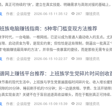
径。真正可持续的“快”，建立在真实技能、明确需求与高效对接的基础上，而
作者：企谈段誉
2026-06-15 11:35:12
287
赚钱资讯
班族电脑赚钱指南：5种零门槛变现方法推荐
数字时代，一台电脑、一根网线，已足以成为普通人撬动收入的支点。尤
有限、启动资金为零，是现实约束；但恰恰是这些限制，倒逼出一批真正“
谓“电脑赚钱最简单的方法”，并非指一夜暴富的捷径，而是那些无需专业资质
作者：企谈段誉
2026-06-15 10:22:37
389
赚钱资讯
谱网上赚钱平台推荐：上班族学生党碎片时间创收
快节奏的现代生活中，上班族与学生党普遍面临时间碎片化、收入增长缓慢
间隙的20分钟、睡前刷手机的15分钟；另一边是房租、学费、生活开销带
为真实现金流？关键不在于盲目追逐高收益噱头，而在于甄别真正可持续、合
作者：企谈段誉
2026-06-15 09:15:39
202
赚钱资讯