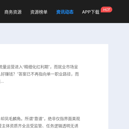
商务资源
资源榜单
资讯动态
APP下载
域流量运营进入“精细化红利期”，而就业市场呈
么好赚钱？”答案已不再指向单一职业路径，而
..
却凤毛麟角。所谓“靠谱”，绝非仅指界面美观
营主体资质齐全且受监管、任务逻辑透明无诱