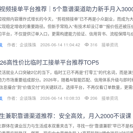
视频接单平台推荐｜5个靠谱渠道助力新手月入3000
短视频内容爆炸式增长的今天，“剪视频接单”已不再是小众副业，而成为
实现稳定增收的重要路径。但新手常陷入“有技术却没订单”“报价低还被压价
的平台，不仅提供订单入口，更需构建能力验证、信用背书、流程保障与成长
作者：企谈珠珠
2026-06-14 11:04:42
316
接单资讯
026高性价比临时工接单平台推荐TOP5
灵活就业人口突破2亿的当下，临时工已不再是“打零工”的代名词，而是
动力市场重要组成部分。2026年，随着AI智能匹配、信用体系升级与即
“信息撮合”到“价值交付”的关键跃迁。选择平台，不再仅看订单数量，更需综
作者：企谈珠珠
2026-06-14 10:08:33
206
接单资讯
生兼职靠谱渠道推荐：安全高效，月入2000不误课
生群体在课业压力与生活成本双重夹击下，寻找一份“靠谱兼职”早已不是