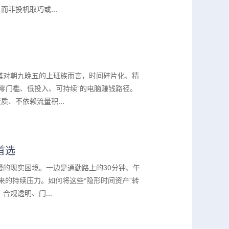
非投机取巧或...
其对朝九晚五的上班族而言，时间碎片化、精
零门槛、低投入、可持续”的电脑赚钱路径。
、不依赖流量积...
首选
的现实困境。一边是通勤路上的30分钟、午
来的持续压力。如何将这些“隐形时间资产”转
规透明、门...