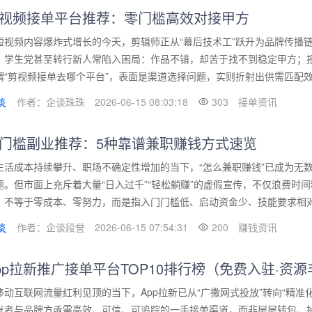
视频接单平台推荐：零门槛高效对接甲方
短视频内容爆炸式增长的今天，剪辑师正从“幕后技术工”跃升为品牌传播
、学生党甚至转行新人常陷入困局：作品不错，却苦于找不到稳定甲方；
谓“剪视频接单去哪个平台”，表面是渠道选择问题，实则折射出供需匹配效率
作者：企谈珠珠
2026-06-15 08:03:18
303
接单资讯
门槛副业推荐：5种靠谱兼职赚钱方式速览
生活成本持续攀升、职场不确定性增加的当下，“怎么兼职赚钱”已成为无
题。但市面上充斥着大量“日入过千”“轻松躺赚”的虚假宣传，不仅浪费时
，不等于零成本、零努力，而是指入门门槛低、启动资金少、技能要求相对宽
作者：企谈段誉
2026-06-15 07:54:31
200
赚钱资讯
pp拉新推广接单平台TOP10排行榜（免费入驻·资
移动互联网流量红利见顶的当下，App拉新已从“广撒网式投放”转向“精
发者与品牌方亟需高效、可信、可追踪的一手接单渠道，而非层层转包、