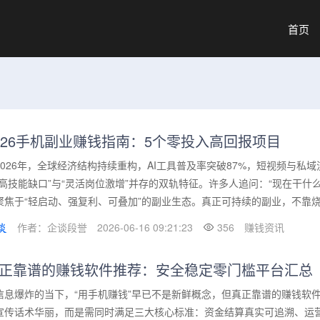
首页
026手机副业赚钱指南：5个零投入高回报项目
2026年，全球经济结构持续重构，AI工具普及率突破87%，短视频与私
“高技能缺口”与“灵活岗位激增”并存的双轨特征。许多人追问：“现在干什
聚焦于“轻启动、强复利、可叠加”的副业生态。真正可持续的副业，不靠烧.
作者：企谈段誉
2026-06-16 09:21:23
356
赚钱资讯
正靠谱的赚钱软件推荐：安全稳定零门槛平台汇总
信息爆炸的当下，“用手机赚钱”早已不是新鲜概念，但真正靠谱的赚钱软件
宣传话术华丽，而是需同时满足三大核心标准：资金结算真实可追溯、运