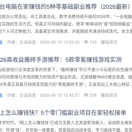
台电脑在家赚钱的5种零基础副业推荐（2026最新
远程办公常态化、AI工具普及化、数字消费持续升级的2026年，“一台电
在实践的生活方式。但真正可持续的副业，绝非“刷单返利”或“短视频搬运
配个人可迁移能力、具备真实市场需求、并能随技术演进持续迭代。本文基于2
作者：企谈段誉
2026-06-15 13:52:33
743
赚钱资讯
026高收益搬砖手游推荐：5款零氪赚钱游戏实测
当前游戏行业深度变革的背景下，“搬砖赚钱”早已不是小众玩家的灰色操
合时间管理与市场洞察力的轻资产副业形态。尤其随着Web3理念渗透、
026年真正具备可持续变现能力的“零氪搬砖手游”，正呈现出三大核心特征：
作者：企谈段誉
2026-06-15 12:42:57
236
赚钱资讯
上怎么赚钱快？5个零门槛副业项目在家轻松接单
数字时代，“网上怎么赚钱快”已成为无数人尤其是职场新人、自由职业者
到：所谓“快”，并非指一夜暴富，而是指启动成本低、学习曲线平缓、变