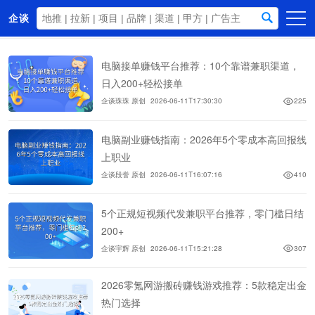
企谈
首页
电脑接单赚钱平台推荐：10个靠谱兼职渠道，
商务资源
日入200+轻松接单
企谈珠珠 原创
2026-06-11T17:30:30
225
资讯动态
关于我们
电脑副业赚钱指南：2026年5个零成本高回报线
上职业
企谈段誉 原创
2026-06-11T16:07:16
410
5个正规短视频代发兼职平台推荐，零门槛日结
200+
企谈宇辉 原创
2026-06-11T15:21:28
307
2026零氪网游搬砖赚钱游戏推荐：5款稳定出金
热门选择