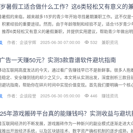
5岁暑假工适合做什么工作？这6类轻松又有意义的
着暑假的来临，越来越多15岁的青少年开始寻找暑期兼职工作。这不仅是
、积累经验的重要途径。然而，由于年龄限制和经验不足，适合15岁青少
，推荐6类轻松又有意义的暑假兼职，并提供实用建议，帮助青少年做出明智
作者：企谈宇辉
2025-06-30 07:00:00
532
兼职资讯
广告一天赚50元？实测3款靠谱软件避坑指南
移动互联网高度发达的今天，通过看广告赚钱早已不是新鲜事。很多人抱着
能稳定、安全赚到钱的却少之又少。本文将从实测出发，深度剖析三款目
用避坑指南，帮助你在碎片时间中实现价值变现。首先我们要明确一个核心观
作者：企谈段誉
2025-06-30 05:00:00
446
赚钱资讯
025年游戏搬砖平台真的能赚钱吗？实测收益与避坑
着互联网经济的不断发展，游戏搬砖作为一种新兴的副业模式逐渐走进大众
戏推出开放经济系统，以及区块链技术、数字资产确权机制的逐步成熟，越