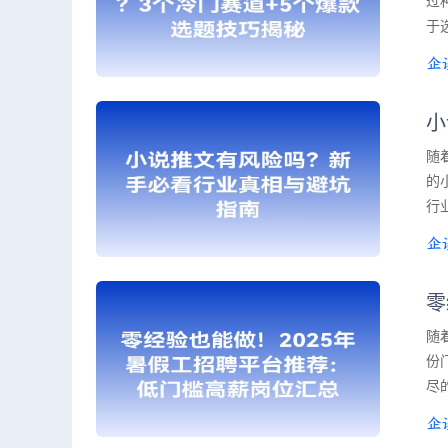
过
于
小
随
的
行
零
随
份
尽