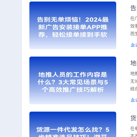
告
在
效
而
地
地
无
结
货
在
不