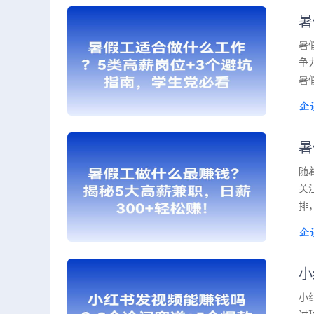
暑
暑
争
暑
暑
随
关
排
小
小