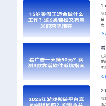
1
随
会
发
看
在
正
实
2
随
游