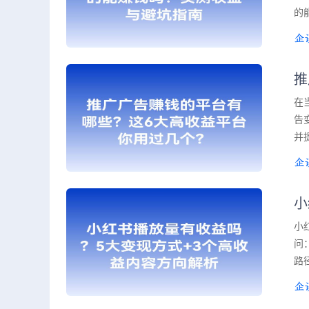
的
推
在
告
并
小
小
问
路