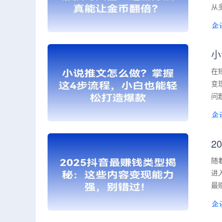
从
小
在
变
问
2
随
进
最