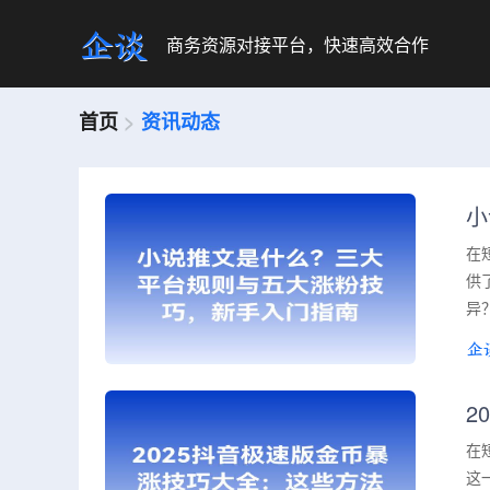
商务资源对接平台，快速高效合作
首页
>
资讯动态
小
在
供
异
2
在
这