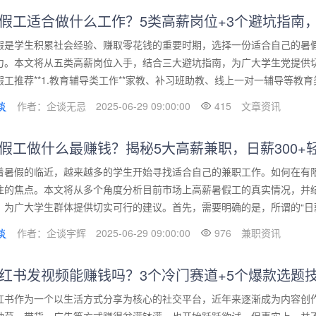
假工适合做什么工作？5类高薪岗位+3个避坑指南
假是学生积累社会经验、赚取零花钱的重要时期，选择一份适合自己的暑
力。本文将从五类高薪岗位入手，结合三大避坑指南，为广大学生党提供切
假工推荐**1.教育辅导类工作**家教、补习班助教、线上一对一辅导等教育类
作者：企谈无忌
2025-06-29 09:00:00
415
文章资讯
假工做什么最赚钱？揭秘5大高薪兼职，日薪300+
着暑假的临近，越来越多的学生开始寻找适合自己的兼职工作。如何在有
注的焦点。本文将从多个角度分析目前市场上高薪暑假工的真实情况，并
，为广大学生群体提供切实可行的建议。首先，需要明确的是，所谓的“日薪30
作者：企谈宇辉
2025-06-29 09:00:00
976
兼职资讯
红书发视频能赚钱吗？3个冷门赛道+5个爆款选题
红书作为一个以生活方式分享为核心的社交平台，近年来逐渐成为内容创