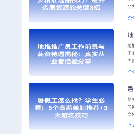
品
地
地
不
面
暑
随
的
文