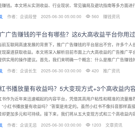
能赚钱。本文将从实测收益、行业现状、常见骗局及避坑指南等多方面进行深
作者：企谈段誉
2025-06-30 05:00:00
560
赚钱资讯
广广告赚钱的平台有哪些？这6大高收益平台你用
当前互联网高速发展的背景下，推广广告赚钱的平台层出不穷，许多个人
变现渠道获取收益。本文将深入解析目前市面上六大高收益的广告推广平
提供实用的操作建议。首先，我们来明确一个概念：什么是推广广告赚钱的平
作者：企谈长生
2025-06-30 03:00:00
420
推广资讯
红书播放量有收益吗？5大变现方式+3个高收益内
红书作为近年来迅速崛起的内容平台，凭借其高用户粘性和精准的流量推
：“小红书播放量有收益吗？”答案是肯定的。虽然小红书不像抖音那样直
径却更加多元和可持续。接下来，我们将从五大变现方式和三个高收益内容方
作者：企谈无忌
2025-06-30 03:00:00
1203
文章资讯