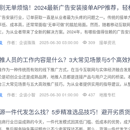
别无单烦恼！2024最新广告安装接单APP推荐，
广告安装行业，订单获取一直是从业者最为头疼的问题之一。传统的接单
率低、成本高，还常常面临“无单可做”的尴尬局面。然而，随着移动互联网
生，为从业者带来了全新的解决方案。2024年，有哪些值得信赖的广告安装
作者：企谈珠珠
2025-06-30 03:00:00
309
接单资讯
推人员的工作内容是什么？3大常见场景与5个高效
推作为一种传统而有效的线下推广方式，在当今互联网与实体经济融合发
论是初创企业还是成熟品牌，地推人员都是连接产品与用户之间的桥梁。
合三大常见场景与五大高效推广技巧，为从业者提供实用的指导建议。从整体
作者：企谈小智
2025-06-30 01:00:00
437
地推专栏
源一件代发怎么找？5步精准选品技巧！避开劣质货
电商行业日益成熟的今天，一件代发模式因其低门槛、低成本的优势，成
齐、售后服务缺失等问题也让不少卖家踩坑不断。那么，货源一件代发怎