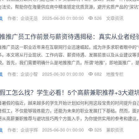
方法论，帮助你在海量供应商中精准锁定优质货源，避开劣质产品的“深坑”。
作者：企谈无忌
2025-06-30 01:00:00
526
文章资讯
推推广员工作前景与薪资待遇揭秘：真实从业者经
推推广员这一职业近年来在互联网行业迅速崛起，成为许多求职者眼中的“
多。本文将从行业现状、工作内容、薪资待遇、发展前景以及从业建议等
貌。首先，我们需要明确什么是地推推广员。所谓“地推”，即地面推广，是指
作者：企谈小智
2025-06-30 01:00:00
682
地推专栏
假工怎么找？学生必看！5个高薪兼职推荐+3大避
着暑假的临近，越来越多的学生开始计划如何利用这段宝贵的时间提升自
暑假工，不仅能够锻炼能力，还能为未来的职业发展打下基础。然而，面
将从高薪兼职推荐与避坑技巧两个方面入手，为你提供实用的参考和建议。首
作者：企谈宇辉
2025-06-30 01:00:00
325
兼职资讯