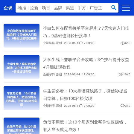
企谈
首页
小白如何在配音接单平台起步？7天快速入门技
商务资源
巧，0基础也能轻松接单！
企谈珠珠 原创
2025-06-14T17:00:00
649
资讯动态
关于我们
大学生线上兼职平台全攻略：3个技巧提升收益
+详细提现教程
企谈宇辉 原创
2025-06-14T17:00:00
1045
学生党必看：10大靠谱赚钱路子，微信秒提当
日结算，日赚100轻松实现
企谈段誉 原创
2025-06-14T17:00:00
312
负债不用慌！这10个居家副业帮你快速赚钱，
有人当天就见成效！