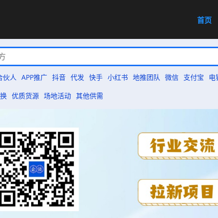
首页
合伙人
APP推广
抖音
代发
快手
小红书
地推团队
微信
支付宝
电
换
优质货源
场地活动
其他供需