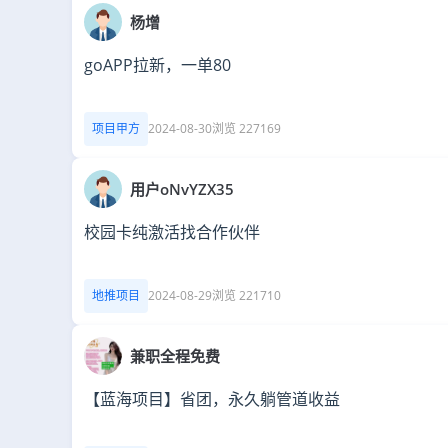
杨增
goAPP拉新，一单80
项目甲方
2024-08-30
浏览 227169
用户oNvYZX35
校园卡纯激活找合作伙伴
地推项目
2024-08-29
浏览 221710
兼职全程免费
【蓝海项目】省团，永久躺管道收益