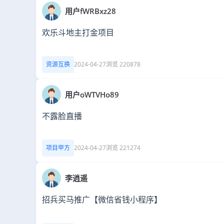
用户fWRBxz28
欢乐斗地主打金项目
资源互换
2024-04-27
浏览 220878
用户oWTVHo89
不露脸直播
项目甲方
2024-04-27
浏览 221274
李逍遥
招兵买马推广【微信省钱小程序】