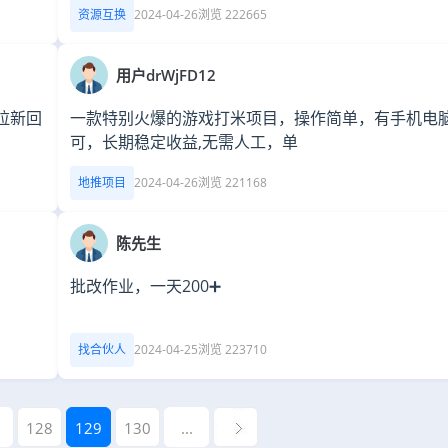
资源互换
2024-04-26
浏览 222665
用户drWjFD12
拉新回
一款特别火爆的游戏打米项目，操作简单，有手机电
可，长期稳定收益,无需人工，单
地推项目
2024-04-26
浏览 221168
陈先生
批改作业，一天200➕
找合伙人
2024-04-25
浏览 223710
128
129
130
...