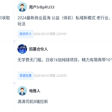
用户SrBpRU33
只收取
2024最新商业蓝海 公益（体彩）私域新模式 老行业
玩法
找合伙人
2024-05-01
浏览 223101
招募合伙人
无学费无门槛，日收1k加纯绿项目，精力有限再带10
资源互换
2024-05-01
浏览 222435
地推人
滴滴司机B端拉新