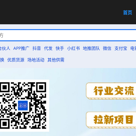
首页
合伙人
APP推广
抖音
代发
快手
小红书
地推团队
微信
支付宝
电
换
优质货源
场地活动
其他供需