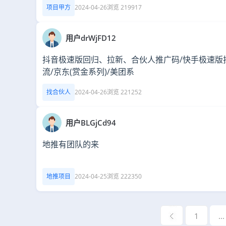
项目甲方
2024-04-26
浏览 219917
用户drWjFD12
抖音极速版回归、拉新、合伙人推广码/快手极速版
流/京东(赏金系列)/美团系
找合伙人
2024-04-26
浏览 221252
用户BLGjCd94
地推有团队的来
地推项目
2024-04-25
浏览 222350
1
...