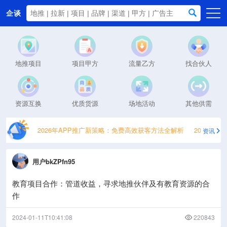
企谈
首页
商务资源
地推项目
项目甲方
流量乙方
找合伙人
资讯动态
关于我们
资源互换
优质货源
场地活动
其他供需
获取指南
2026年APP推广新策略：免费高效获客方法全解析
2026日结
资讯
用户bkZPfn95
教育项目合作：管道收益，寻求地推伙伴及有教育资源的合
作
2024-01-11T10:41:08
220843