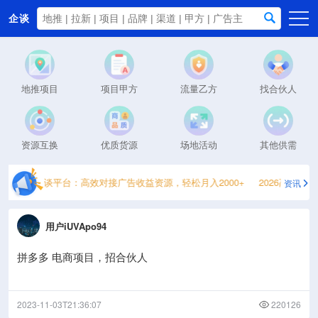
企谈
首页
商务资源
地推项目
项目甲方
流量乙方
找合伙人
资讯动态
关于我们
资源互换
优质货源
场地活动
其他供需
渠道
企谈平台：高效对接广告收益资源，轻松月入2000+
2026高口碑手
资讯
用户iUVApo94
拼多多 电商项目，招合伙人
2023-11-03T21:36:07
220126