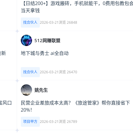
【日结200+】游戏搬砖，手机就能干，0费用包教包
当天拿钱
找合伙人
2026-03-21
浏览 26848
512网赚联盟
拉新
地下城与勇士 ai全自动
找合伙人
2026-03-21
浏览 26470
姚先生
富风口
民营企业差旅成本太高？《旅途管家》帮你直接省下
20%！
项目甲方
2026-03-21
浏览 26789