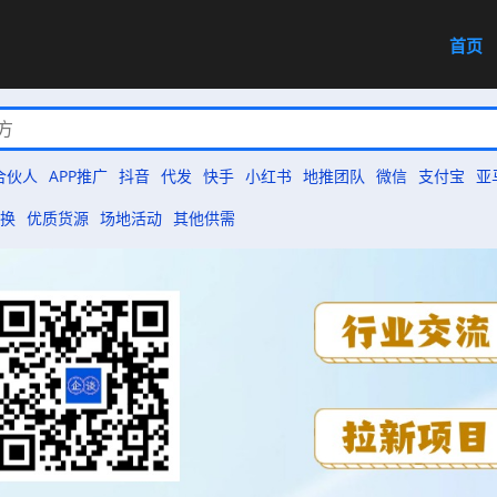
首页
合伙人
APP推广
抖音
代发
快手
小红书
地推团队
微信
支付宝
亚
换
优质货源
场地活动
其他供需