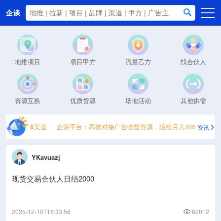
企谈
首页
商务资源
地推项目
项目甲方
流量乙方
找合伙人
资讯动态
关于我们
资源互换
优质货源
场地活动
其他供需
个一手接单渠道
企谈平台：高效对接广告收益资源，轻松月入2000+
20
资讯
YKavuazj
现货交易合伙人日结2000
2025-12-10T16:33:56
62012