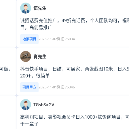
伍先生
诚招话费充值推广，49折充话费，个人团队均可，福
目，高佣易推广
地推项目
2025-11-02
浏览 75034
肖先生
家可做，
抖音快手项目，日结，可居家，两张截图10米，日入5
200➕，很简单
项目甲方
2025-11-01
浏览 75346
TGsbSaGV
高利润项目，卖影视会员卡日入1000+铁饭碗项目，
干一辈子