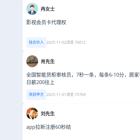
冉女士
影视会员卡代理权
找合伙人
2025-11-02
浏览 76012
肖先生
全国智能货柜审核员，7秒一条，每条6-10分，居
日薪200往上
项目甲方
2025-11-01
浏览 75769
刘先生
app拉新注册60秒结