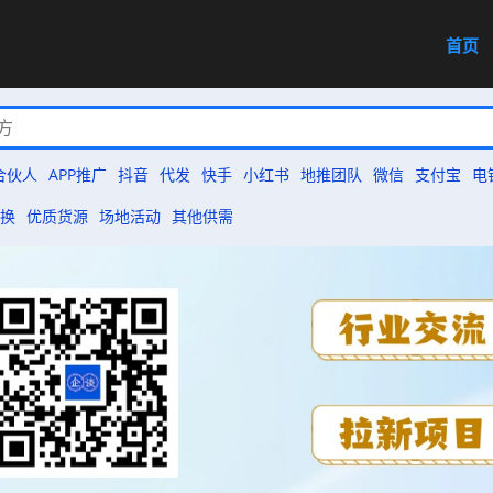
首页
合伙人
APP推广
抖音
代发
快手
小红书
地推团队
微信
支付宝
电
换
优质货源
场地活动
其他供需