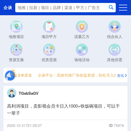
企谈
首页
商务资源
地推项目
项目甲方
流量乙方
找合伙人
资讯动态
关于我们
资源互换
优质货源
场地活动
其他供需
：5个一手接单渠道
企谈平台：高效对接广告收益资源，轻松月入2000+
2
资讯
TGsbSaGV
高利润项目，卖影视会员卡日入1000+铁饭碗项目，可以干
一辈子
2025-10-31T21:29:37
75976