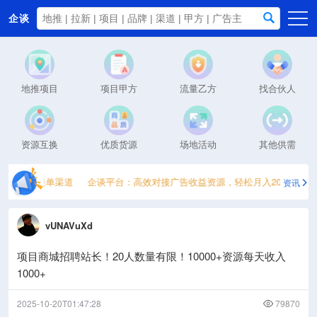
企谈
首页
商务资源
地推项目
项目甲方
流量乙方
找合伙人
资讯动态
关于我们
资源互换
优质货源
场地活动
其他供需
5个一手接单渠道
企谈平台：高效对接广告收益资源，轻松月入2000+
2
资讯
vUNAVuXd
项目商城招聘站长！20人数量有限！10000+资源每天收入
1000+
2025-10-20T01:47:28
79870