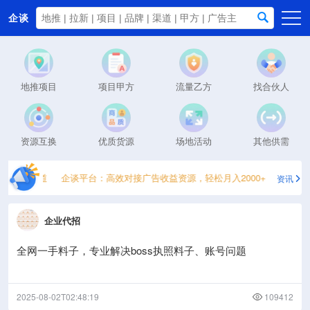
企谈
首页
商务资源
地推项目
项目甲方
流量乙方
找合伙人
资讯动态
关于我们
资源互换
优质货源
场地活动
其他供需
手接单渠道
企谈平台：高效对接广告收益资源，轻松月入2000+
2026高
资讯
企业代招
全网一手料子，专业解决boss执照料子、账号问题
2025-08-02T02:48:19
109412