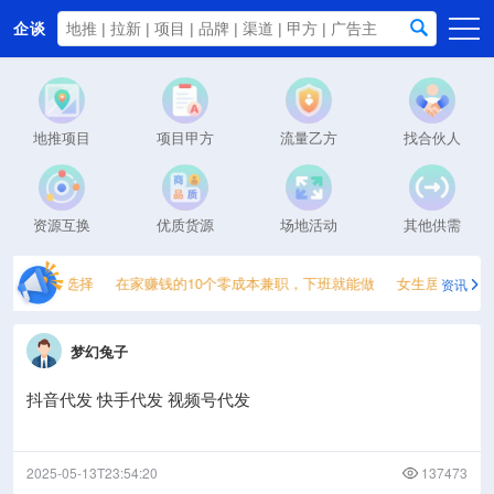
企谈
首页
商务资源
地推项目
项目甲方
流量乙方
找合伙人
资讯动态
关于我们
资源互换
优质货源
场地活动
其他供需
现的靠谱选择
在家赚钱的10个零成本兼职，下班就能做
女生居家副业推
资讯
梦幻兔子
抖音代发 快手代发 视频号代发
2025-05-13T23:54:20
137473