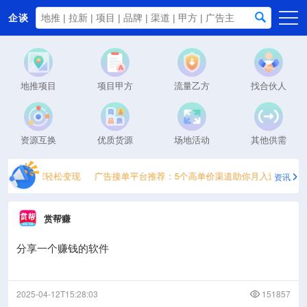
企谈
首页
商务资源
地推项目
项目甲方
流量乙方
找合伙人
资讯动态
关于我们
资源互换
优质货源
场地活动
其他供需
助低星玩家轻松变现
广告接单平台推荐：5个高单价渠道助你月入过万
企
资讯
赏帮赚
分享一个赚钱的软件
2025-04-12T15:28:03
151857